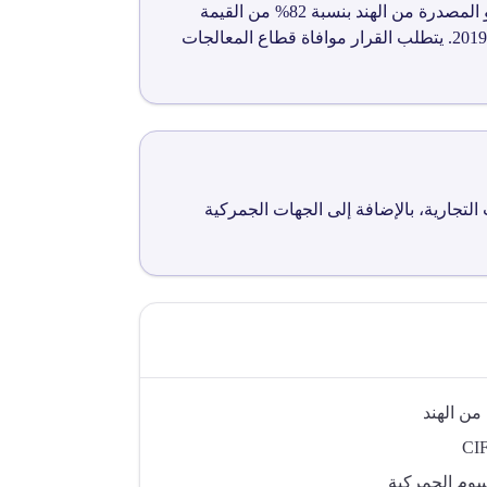
تهدف التعليمات رقم ر6590 إلى فرض رسوم مكافحة إغراق نهائية على واردات أقلام الحبر الجاف ذات المنشأ أو المصدرة من الهند بنسبة 82% من القيمة
CIF، وبحد أدنى 2 سنت أمريكي لكل قلم. يسري القرار لمدة اثني عشر شهراً من 21 فبراير 2018 حتى 20 فبراير 2019. يتطلب القرار موافاة قطاع المعالجات
لتجارية، بالإضافة إلى الجهات الجمركية
من الهند
سوم الجمركية