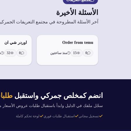
مجتمع التعريفات
الأسئلة الأخيرة
آخر الأسئلة المطروحة في مجتمع التعريفات الجمركي
Order from temu
اوردر شي ان
0
15
منذ ساعتين
0
32
من
انضم كمخلص جمركي واستقبل
طلبات
سجّل ملفك في الدليل وابدأ باستقبال طلبات عروض الأسعار 
تسجيل مجاني
استقبال طلبات فوري
لوحة تحكم كاملة