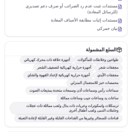
مستندات تثبت عدم رد الضرائب أو صرف دعم تصديري
(للرسائل المعادة)
مستندات إثبات مطابقة الأصناف المعادة
بيان جمركي
السلع المشمولة
طواحين وخلاطات للمأكولات
أجهزة حلاقة ذات محرك كهربائي
مجففات شعر
أجهزة حرارية كهربائية لتصفيف الشعر
مجففات الأيدي
أجهزة حرارية كهربائية لإعداد القهوة والشاي
محمصات خبز للاستعمال المنزلي
سماعات رأس وسماعات أذن وسمعات متحدة بمذيعات الصوت
ساعات يد وساعات جيب وساعات مماثلة
ترسكلات واسكوترات وعربات ذات بدال ولعب مماثلة ذات عجلات
وحاملات الدمى ولعب أطفال أخرى
قداحات للسجائر وغيرها من القداحات القابلة وغير القابلة لإعادة التعبئة