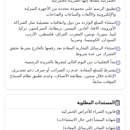
الجمركية مضافاً إليها الضريبة الجمركية.
تطبيق الرسم على مجموعة محددة من الأجهزة المنزلية
والإلكترونية والألعاب والساعات والقداحات.
استثناء السلع الواردة من دول واتفاقيات تفضيلية مثل الشراكة
الأوروبية، الافتا، أغادير، التيسير، بريطانيا، الميركسور، تركيا،
ليبيا، سوريا، تونس، المغرب، العراق، فلسطين، الأردن،
السودان، الكوميسا، وصربيا.
استثناء الرسائل التجارية المعادة بعد رفضها بالخارج بشرط تحقق
الجمرك من عدة شروط.
تبدأ التعليمات من اليوم التالي لنشرها بالجريدة الرسمية.
يشترط للسلع المعادة: عدم رد الضرائب أو صرف دعم تصديري،
الإعادة خلال سنتين، مطابقة الأصناف، وعدم تطبيق نظام السماح
المؤقت سابقاً.
المستندات المطلوبة
فاتورة الشراء للأغراض الجمركية
شهادة المنشأ (في حال الاستثناءات)
شهادة الصادر (للرسائل المعادة)