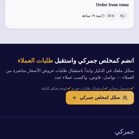
Order from temu
0
41
منذ ١٩ ساعة
انضم كمخلص جمركي واستقبل
طلبات العملاء
سجّل ملفك في الدليل وابدأ باستقبال طلبات عروض الأسعار مباشرة من
العملاء — تواصل، فاوض، واكسب عملاء جدد.
تسجيل مجاني
استقبال طلبات فوري
لوحة تحكم كاملة
سجّل كمخلص جمركي
جمركي