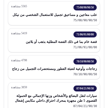
5565
مشاهدة
75/08/90/90/50
علب معاجين و مساحيق تجميل للاستعمال الشخصي من نيكل
75/08/90/90/50
5419
مشاهدة
71/06/91/00/00
فضة خام بما في ذلك الفضة المطلية بذهب أو بلاتين
71/06/91/00/00
4798
مشاهدة
70/10/90/00/50
زجاجات وأوعية لتعبئة العطور ومستحضرات التجميل من زجاج
70/10/90/00/50
3859
مشاهدة
87/04/21/90/30
سيارات لنقل البضائع والأشخاص وزنها الإجمالي مع الحمولة
القصوى 5 طن مجهزة بمحرك احتراق داخلي مكابس إشعال
بالضغط ديزل أو نصف ديزل
87/04/21/90/30