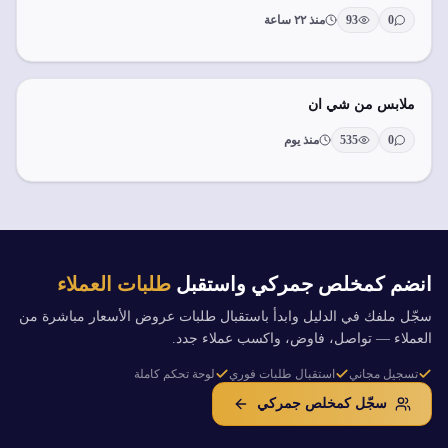
0
93
منذ ٢٢ ساعة
ملابس من شي ان
0
535
منذ يوم
انضم كمخلص جمركي واستقبل
طلبات العملاء
سجّل ملفك في الدليل وابدأ باستقبال طلبات عروض الأسعار مباشرة من
العملاء — تواصل، فاوض، واكسب عملاء جدد.
تسجيل مجاني
استقبال طلبات فوري
لوحة تحكم كاملة
سجّل كمخلص جمركي