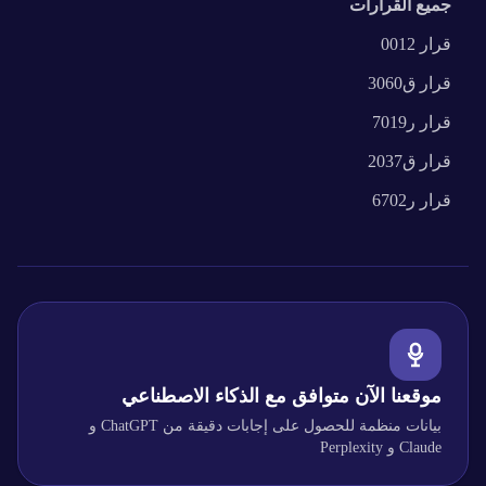
جميع القرارات
قرار
0012
قرار
ق3060
قرار
ر7019
قرار
ق2037
قرار
ر6702
موقعنا الآن متوافق مع الذكاء الاصطناعي
بيانات منظمة للحصول على إجابات دقيقة من ChatGPT و
Claude و Perplexity