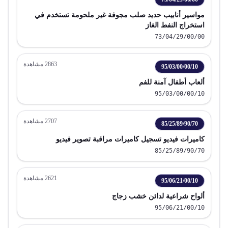
مواسير أنابيب حديد صلب مجوفة غير ملحومة تستخدم في
استخراج النفط الغاز
73/04/29/00/00
2863
مشاهدة
95/03/00/00/10
ألعاب أطفال آمنة للفم
95/03/00/00/10
2707
مشاهدة
85/25/89/90/70
كاميرات فيديو تسجيل كاميرات مراقبة تصوير فيديو
85/25/89/90/70
2621
مشاهدة
95/06/21/00/10
ألواح شراعية لدائن خشب زجاج
95/06/21/00/10