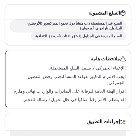
السلع المشمولة
السلع غير المستعملة ذات منشأ دول تجمع الميركسور (الأرجنتين،
البرازيل، باراجواي، أورجواي)
السلع المدرجة في الجداول (1-2) والفئات (أ-ب-ج) بالاتفاقية
ملاحظات هامة
!
الإعفاء الجمركي لا يشمل السلع المستعملة.
!
يجب الالتزام الدقيق بقواعد المنشأ لتجنب رفض التفضيل
الجمركي.
!
قرار الهيئة العامة للرقابة على الصادرات والواردات نهائي وملزم.
!
قد يتطلب الأمر وقتاً إضافياً في حال تحويل الرسالة للفحص.
إجراءات التطبيق