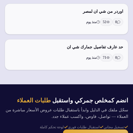
اوردر من شي ان لمصر
0
52
منذ يوم
حد عارف تفاصيل جمارك شي ان
0
71
منذ يوم
انضم كمخلص جمركي واستقبل
طلبات العملاء
سجّل ملفك في الدليل وابدأ باستقبال طلبات عروض الأسعار مباشرة من
العملاء — تواصل، فاوض، واكسب عملاء جدد.
تسجيل مجاني
استقبال طلبات فوري
لوحة تحكم كاملة