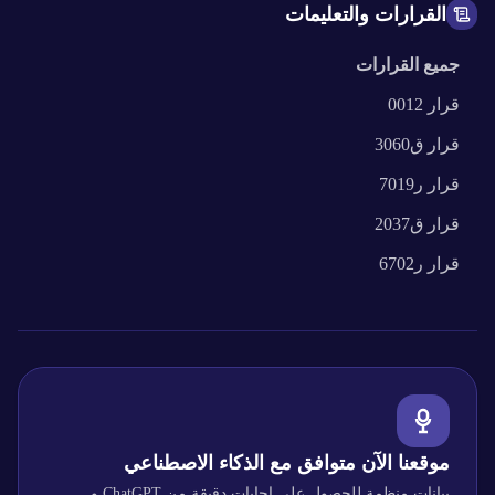
القرارات والتعليمات
جميع القرارات
قرار
0012
قرار
ق3060
قرار
ر7019
قرار
ق2037
قرار
ر6702
موقعنا الآن متوافق مع الذكاء الاصطناعي
بيانات منظمة للحصول على إجابات دقيقة من ChatGPT و