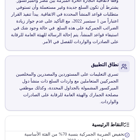
وفقاً لاتفاقية التجارة الحرة المبرمة بين مصر والميركسور.
يشترط أن تكون السلع جديدة وغير مستعملة وأن تستوفي
متطلبات قواعد المنشأ المحددة في الاتفاقية. يبدأ تنفيذ القرار
اعتباراً من 1 سبتمبر 2022، مع التأكيد على عدم جواز زيادة
الضرائب الجمركية على هذه السلع. في حالة وجود شك في
استيفاء قواعد المنشأ، يتم إحالة الرسالة للهيئة العامة للرقابة
على الصادرات والواردات للفصل في الأمر.
نطاق التطبيق
تسري التعليمات على المستوردين والمصدرين والمخلصين
الجمركيين المتعاملين مع واردات السلع ذات منشأ دول
الميركسور المشمولة بالجداول المحددة، وكذلك موظفي
مصلحة الجمارك والهيئة العامة للرقابة على الصادرات
والواردات.
النقاط الرئيسية
تخفيض الضريبة الجمركية بنسبة 70% من الفئة الأساسية