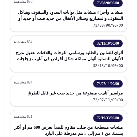
836
مشاهدة
73/08/90/90/00
منشآت وأجزاء منشآت مثل بوابات السدود والسقوف وهياكل
السقوف والمصاريع وستائر الأقفال من حديد صب أو حديد أو
صلب
73/08/90/90/00
834
مشاهدة
32/13/10/00/00
ألوان للفنانين والطلبة ورسامي اللوحات واللافتات تعديل تدرج
الألوان للتسلية ألوان مماثلة شكل أقراص في أنابيب زجاجات
قوارير برطمانات أوعية أغلفة مماثلة
32/13/10/00/00
824
مشاهدة
73/07/11/00/90
مواسير أنابيب مصنوعة من حديد صب غير قابل للطرق
73/07/11/00/90
821
مشاهدة
72/19/33/00/00
منتجات مسطحة من صلب مقاوم للصدأ بعرض 600 مم أو أكثر
بسمك من 1 مم إلى 3 مم مدرفلة على البارد