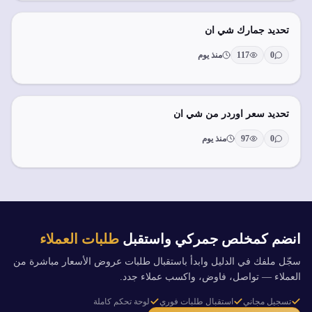
تحديد جمارك شي ان
0
117
منذ يوم
تحديد سعر اوردر من شي ان
0
97
منذ يوم
انضم كمخلص جمركي واستقبل
طلبات العملاء
سجّل ملفك في الدليل وابدأ باستقبال طلبات عروض الأسعار مباشرة من
العملاء — تواصل، فاوض، واكسب عملاء جدد.
تسجيل مجاني
استقبال طلبات فوري
لوحة تحكم كاملة