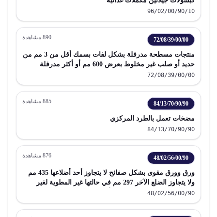
كبسولات جيلاتين مكملات غذائية
96/02/00/90/10
890
مشاهدة
72/08/39/00/00
منتجات مسطحة مدرفلة بشكل لفات بسمك أقل من 3 مم من
حديد أو صلب غير مخلوط بعرض 600 مم أو أكثر مدرفلة
بالحرارة غير مكسوة ولا مطلية ولا مغطاة
72/08/39/00/00
885
مشاهدة
84/13/70/90/90
مضخات تعمل بالطرد المركزي
84/13/70/90/90
876
مشاهدة
48/02/56/00/90
ورق وورق مقوى بشكل صفائح لا يتجاوز أحد أضلاعها 435 مم
ولا يتجاوز الضلع الآخر 297 مم في حالتها غير المطوية لغير
الطباعة والكتابة لا يحتوي على ألياف متحصل عليها بطريقة آلية
48/02/56/00/90
أو كيميائية آلية أو لا يزيد محتواه الكلي من هذه الألياف عن
10% وزنا