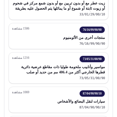
زيت عطر مع أو بدون تربين مع أو بدون شمع مركز في شحوم
أو زيوت ثابتة أو شموع أو ما يماثلها يتم الحصول عليه بطريقة
التشريب أو النقع
33/01/29/00/10
1506
مشاهدة
76/16/99/90/90
منتجات أخرى من الألومنيوم
76/16/99/90/90
1216
مشاهدة
73/05/31/00/90
مواسير وأنابيب ملحومة طوليا ذات مقاطع عرضية دائرية
قطرها الخارجي أكثر من 406.4 مم من حديد أو صلب
73/05/31/00/90
1069
مشاهدة
87/04/90/90/10
سيارات لنقل البضائع والأشخاص
87/04/90/90/10