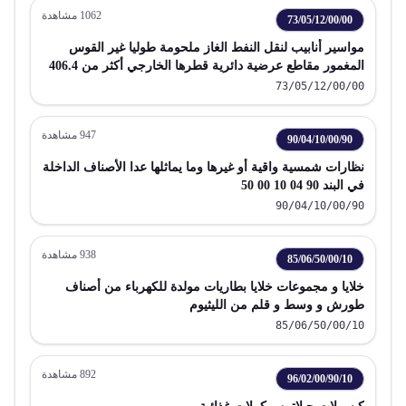
1062
مشاهدة
73/05/12/00/00
مواسير أنابيب لنقل النفط الغاز ملحومة طوليا غير القوس
المغمور مقاطع عرضية دائرية قطرها الخارجي أكثر من 406.4
مم من حديد صلب
73/05/12/00/00
947
مشاهدة
90/04/10/00/90
نظارات شمسية واقية أو غيرها وما يماثلها عدا الأصناف الداخلة
في البند 90 04 10 00 50
90/04/10/00/90
938
مشاهدة
85/06/50/00/10
خلايا و مجموعات خلايا بطاريات مولدة للكهرباء من أصناف
طورش و وسط و قلم من الليثيوم
85/06/50/00/10
892
مشاهدة
96/02/00/90/10