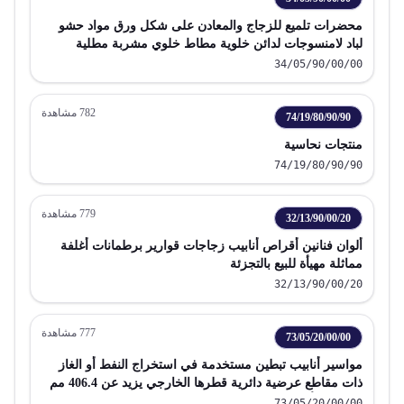
محضرات تلميع للزجاج والمعادن على شكل ورق مواد حشو
لباد لامنسوجات لدائن خلوية مطاط خلوي مشربة مطلية
مغطاة
34/05/90/00/00
782
مشاهدة
74/19/80/90/90
منتجات نحاسية
74/19/80/90/90
779
مشاهدة
32/13/90/00/20
ألوان فنانين أقراص أنابيب زجاجات قوارير برطمانات أغلفة
مماثلة مهيأة للبيع بالتجزئة
32/13/90/00/20
777
مشاهدة
73/05/20/00/00
مواسير أنابيب تبطين مستخدمة في استخراج النفط أو الغاز
ذات مقاطع عرضية دائرية قطرها الخارجي يزيد عن 406.4 مم
من حديد أو صلب
73/05/20/00/00