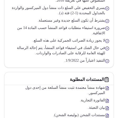
المنصوص عليها في تعريفة 2010.
يسري التخفيض على السلع ذات منشأ دول الميركسور والواردة
بالجداول المحددة (1-2) فئة (د).
يشترط أن تكون السلع جديدة وغير مستعملة.
ضرورة استيفاء متطلبات قواعد المنشأ حسب المادة 14 من
الاتفاقية.
لا يجوز زيادة الضرائب الجمركية على هذه السلع.
في حال الشك في استيفاء قواعد المنشأ، يتم إحالة الرسالة
للهيئة العامة للرقابة على الصادرات والواردات.
التنفيذ اعتباراً من 1/9/2022.
المستندات المطلوبة
شهادة منشأ معتمدة تثبت منشأ السلعة من إحدى دول
الميركسور.
الفاتورة التجارية.
بيان التعبئة.
مستندات الشحن (بوليصة الشحن).