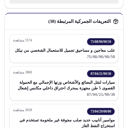
التعريفات الجمركية المرتبطة (
30
)
5574
مشاهدة
75/08/90/90/50
علب معاجين و مساحيق تجميل للاستعمال الشخصي من نيكل
75/08/90/90/50
3860
مشاهدة
87/04/21/90/30
سيارات لنقل البضائع والأشخاص وزنها الإجمالي مع الحمولة
القصوى 5 طن مجهزة بمحرك احتراق داخلي مكابس إشعال
بالضغط ديزل أو نصف ديزل
87/04/21/90/30
3039
مشاهدة
73/04/29/00/00
مواسير أنابيب حديد صلب مجوفة غير ملحومة تستخدم في
استخراج النفط الغاز