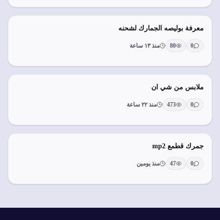
معرفة بوليصه الجمارك لشحنه
0
80
منذ ١٣ ساعة
ملابس من شي ان
0
473
منذ ٢٢ ساعة
جمرك قطمع mp2
0
47
منذ يومين