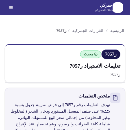
لانتقال إلى المحتوى الرئيسي
جمركي
دليلك الجمركي
الرئيسية
القرارات الجمركية
ر7057
ر7057
محدث
تعليمات الاستيراد
ر7057
ر7057
ملخص التعليمات
تهدف التعليمات رقم ر7057 إلى فرض ضريبة جدول بنسبة
225% على صنف المعسل المستورد ودخان الشعر (المخلوط
وغير المخلوط) من إجمالي سعر البيع للمستهلك النهائي،
شاملة كافة الضرائب والرسوم، ويتم تحصيلها عند الإفراج