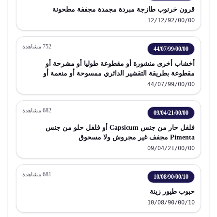
قرون خرنوب طازجة مبردة مجمدة مجففة مطحونة
12/12/92/00/00
752
مشاهدة
44/07/99/00/00
أخشاب أخرى منشورة أو مقطوعة طوليا أو مشرحة أو
مقطوعة بطريقة التقشير الدائري ممسوحة أو منعمة أو
موصولة النهايات يزيد سمكها عن 6 مم
44/07/99/00/00
682
مشاهدة
09/04/21/00/00
فلفل حار من جنس Capsicum أو فلفل حلو من جنس
Pimenta مجفف غير مجروش ولا مسحوق
09/04/21/00/00
681
مشاهدة
10/08/90/00/10
حبوب طيور زينة
10/08/90/00/10