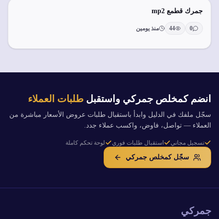
جمرك قطمع mp2
0
44
منذ يومين
انضم كمخلص جمركي واستقبل
طلبات العملاء
سجّل ملفك في الدليل وابدأ باستقبال طلبات عروض الأسعار مباشرة من
العملاء — تواصل، فاوض، واكسب عملاء جدد.
تسجيل مجاني
استقبال طلبات فوري
لوحة تحكم كاملة
سجّل كمخلص جمركي
جمركي