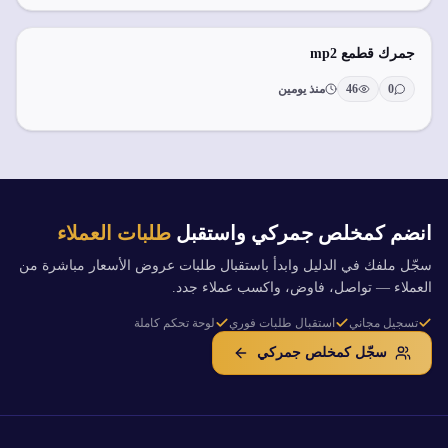
جمرك قطمع mp2
0
46
منذ يومين
انضم كمخلص جمركي واستقبل
طلبات العملاء
سجّل ملفك في الدليل وابدأ باستقبال طلبات عروض الأسعار مباشرة من
العملاء — تواصل، فاوض، واكسب عملاء جدد.
تسجيل مجاني
استقبال طلبات فوري
لوحة تحكم كاملة
سجّل كمخلص جمركي