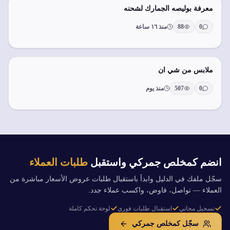
معرفة بوليصه الجمارك لشحنه
0
88
منذ ١٦ ساعة
ملابس من شي ان
0
507
منذ يوم
انضم كمخلص جمركي واستقبل
طلبات العملاء
سجّل ملفك في الدليل وابدأ باستقبال طلبات عروض الأسعار مباشرة من
العملاء — تواصل، فاوض، واكسب عملاء جدد.
تسجيل مجاني
استقبال طلبات فوري
لوحة تحكم كاملة
سجّل كمخلص جمركي