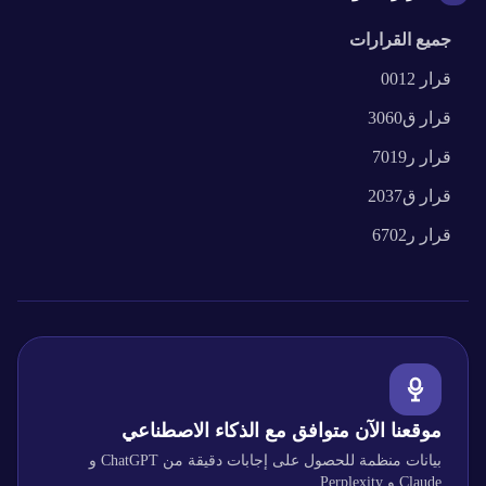
جميع القرارات
قرار
0012
قرار
ق3060
قرار
ر7019
قرار
ق2037
قرار
ر6702
موقعنا الآن متوافق مع الذكاء الاصطناعي
بيانات منظمة للحصول على إجابات دقيقة من ChatGPT و
Claude و Perplexity