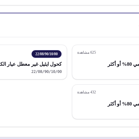
625
مشاهدة
22/08/90/10/00
كثر
كحول ايثيل غير معطل عيار الكح
22/08/90/10/00
432
مشاهدة
كثر