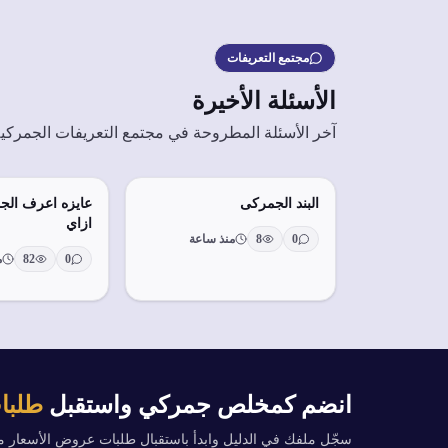
مجتمع التعريفات
الأسئلة الأخيرة
آخر الأسئلة المطروحة في مجتمع التعريفات الجمركي
البند الجمركى
عايزه اعرف الج
ازاي
0
8
منذ ساعة
0
82
من
انضم كمخلص جمركي واستقبل
طلبات
سجّل ملفك في الدليل وابدأ باستقبال طلبات عروض الأسعار 