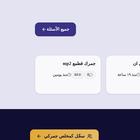
جميع الأسئلة
ان
جمرك قطمع mp2
منذ ١٩ ساعة
0
44
منذ يومين
سجّل كمخلص جمركي