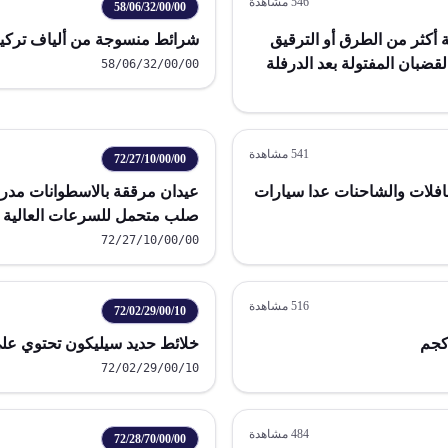
546
مشاهدة
58/06/32/00/00
أكثر من الطرق أو الترقيق
شرائط منسوجة من ألياف تركيبية أو
لقضبان المفتولة بعد الدرفلة
58/06/32/00/00
541
مشاهدة
72/27/10/00/00
افلات والشاحنات عدا سيارات
عيدان مرققة بالاسطوانات مدرف
صلب متحمل للسرعات العالية ل
72/27/10/00/00
516
مشاهدة
72/02/29/00/10
خلائط حديد سيليكون تحتوي على 20% إلى 55% وزنا من السيل
72/02/29/00/10
484
مشاهدة
72/28/70/00/00