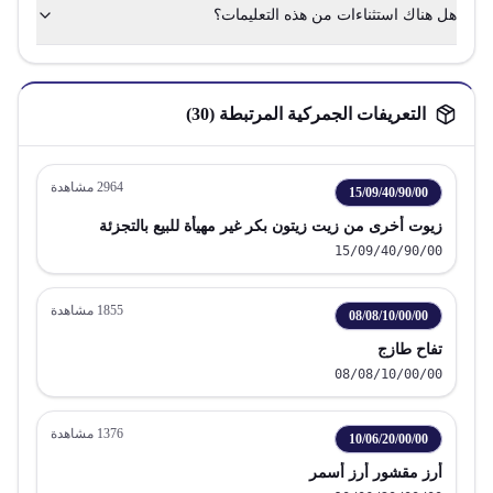
هل هناك استثناءات من هذه التعليمات؟
التعريفات الجمركية المرتبطة (
30
)
2964
مشاهدة
15/09/40/90/00
زيوت أخرى من زيت زيتون بكر غير مهيأة للبيع بالتجزئة
15/09/40/90/00
1855
مشاهدة
08/08/10/00/00
تفاح طازج
08/08/10/00/00
1376
مشاهدة
10/06/20/00/00
أرز مقشور أرز أسمر