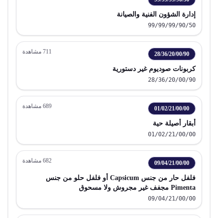
إدارة الشؤون الفنية والصيانة
99/99/99/90/50
711
مشاهدة
28/36/20/00/90
كربونات صوديوم غير دستورية
28/36/20/00/90
689
مشاهدة
01/02/21/00/00
أبقار أصيلة حية
01/02/21/00/00
682
مشاهدة
09/04/21/00/00
فلفل حار من جنس Capsicum أو فلفل حلو من جنس
Pimenta مجفف غير مجروش ولا مسحوق
09/04/21/00/00