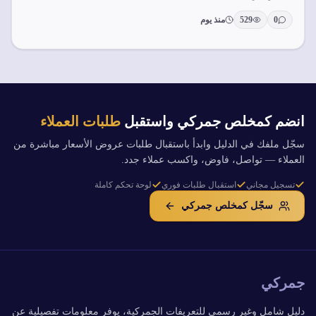
0
529
منذ يوم
انضم كمخلص جمركي واستقبل
طلبات العملاء
سجّل ملفك في الدليل وابدأ باستقبال طلبات عروض الأسعار مباشرة من
العملاء — تواصل، فاوض، واكسب عملاء جدد.
تسجيل مجاني
استقبال طلبات فوري
لوحة تحكم كاملة
سجّل كمخلص جمركي
جمركي
دليل شامل وغير رسمي للتعريفات الجمركية، يوفر معلومات تفصيلية عن