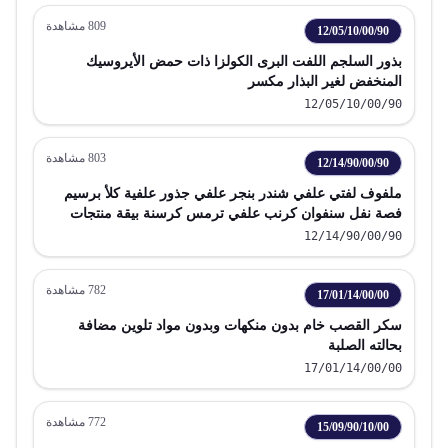
809
مشاهدة
12/05/10/00/90
بذور السلجم اللفت البرى الكولزا ذات حمض الأيروسيك
المنخفض لغير البذار مكسر
12/05/10/00/90
803
مشاهدة
12/14/90/00/90
ملفوف لفتي علفي شندر بنجر علفي جذور علفية كلأ برسيم
فصة نفل سنفوان كرنب علفي ترمس كرسنة بيقة منتجات
علفية كريات مكتلة
12/14/90/00/90
782
مشاهدة
17/01/14/00/00
سكر القصب خام بدون منكهات وبدون مواد تلوين مضافة
بحالته الصلبة
17/01/14/00/00
772
مشاهدة
15/09/90/10/00