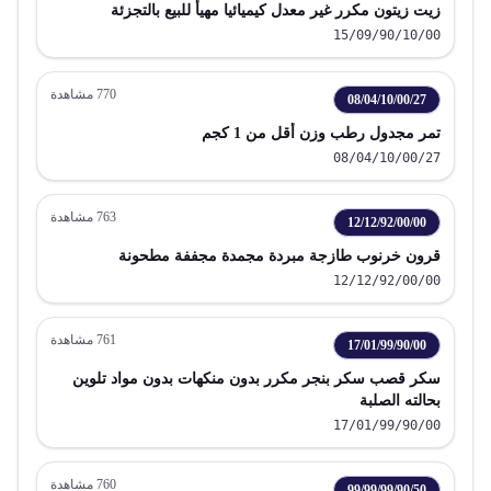
زيت زيتون مكرر غير معدل كيميائيا مهيأ للبيع بالتجزئة
15/09/90/10/00
770
مشاهدة
08/04/10/00/27
تمر مجدول رطب وزن أقل من 1 كجم
08/04/10/00/27
763
مشاهدة
12/12/92/00/00
قرون خرنوب طازجة مبردة مجمدة مجففة مطحونة
12/12/92/00/00
761
مشاهدة
17/01/99/90/00
سكر قصب سكر بنجر مكرر بدون منكهات بدون مواد تلوين
بحالته الصلبة
17/01/99/90/00
760
مشاهدة
99/99/99/90/50