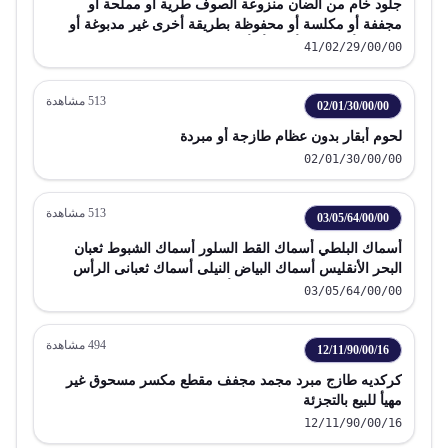
جلود خام من الضأن منزوعة الصوف طرية أو مملحة أو
مجففة أو مكلسة أو محفوظة بطريقة أخرى غير مدبوغة أو
مكسوة أو مرققة أو مهيأة أكثر من ذلك مشطورة
41/02/29/00/00
513
مشاهدة
02/01/30/00/00
لحوم أبقار بدون عظام طازجة أو مبردة
02/01/30/00/00
513
مشاهدة
03/05/64/00/00
أسماك البلطي أسماك القط السلور أسماك الشبوط ثعبان
البحر الأنقليس أسماك البياض النيلى أسماك ثعبانى الرأس
مملحة غير مجففة غير مدخنة أسماك فى ماء مملح عدا
03/05/64/00/00
الأحشاء الصالحة للأكل
494
مشاهدة
12/11/90/00/16
كركديه طازج مبرد مجمد مجفف مقطع مكسر مسحوق غير
مهيأ للبيع بالتجزئة
12/11/90/00/16