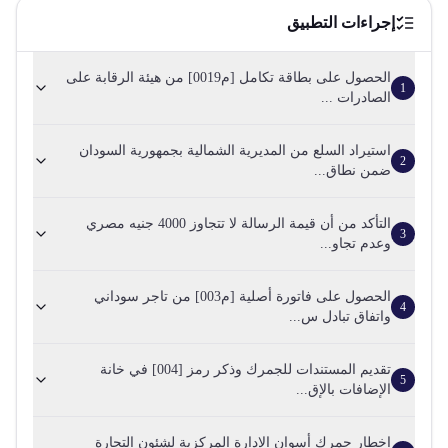
إجراءات التطبيق
الحصول على بطاقة تكامل [م0019] من هيئة الرقابة على
1
الصادرات ...
استيراد السلع من المديرية الشمالية بجمهورية السودان
2
ضمن نطاق...
التأكد من أن قيمة الرسالة لا تتجاوز 4000 جنيه مصري
3
وعدم تجاو...
الحصول على فاتورة أصلية [م003] من تاجر سوداني
4
واتفاق تبادل س...
تقديم المستندات للجمرك وذكر رمز [004] في خانة
5
الإضافات بالإق...
إخطار جمرك أسوان الإدارة المركزية لشئون التجارة