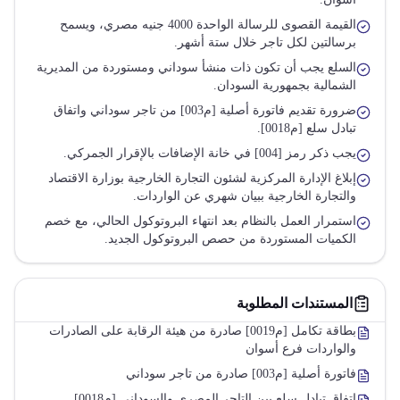
القيمة القصوى للرسالة الواحدة 4000 جنيه مصري، ويسمح
برسالتين لكل تاجر خلال ستة أشهر.
السلع يجب أن تكون ذات منشأ سوداني ومستوردة من المديرية
الشمالية بجمهورية السودان.
ضرورة تقديم فاتورة أصلية [م003] من تاجر سوداني واتفاق
تبادل سلع [م0018].
يجب ذكر رمز [004] في خانة الإضافات بالإقرار الجمركي.
إبلاغ الإدارة المركزية لشئون التجارة الخارجية بوزارة الاقتصاد
والتجارة الخارجية ببيان شهري عن الواردات.
استمرار العمل بالنظام بعد انتهاء البروتوكول الحالي، مع خصم
الكميات المستوردة من حصص البروتوكول الجديد.
المستندات المطلوبة
بطاقة تكامل [م0019] صادرة من هيئة الرقابة على الصادرات
والواردات فرع أسوان
فاتورة أصلية [م003] صادرة من تاجر سوداني
اتفاق تبادل سلع بين التاجر المصري والسوداني [م0018]