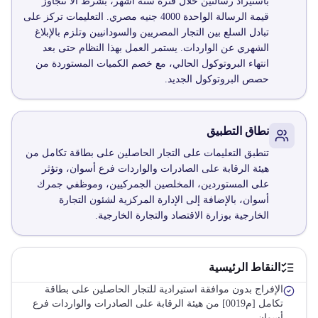
باستيراد رسالتين خلال فترة ستة أشهر، بشرط ألا تتجاوز
قيمة الرسالة الواحدة 4000 جنيه مصري. التعليمات تركز على
تبادل السلع بين التجار المصريين والسودانيين وتلزم بالإبلاغ
الشهري عن الواردات. يستمر العمل بهذا النظام حتى بعد
انتهاء البروتوكول الحالي، مع خصم الكميات المستوردة من
حصص البروتوكول الجديد.
نطاق التطبيق
تنطبق التعليمات على التجار الحاصلين على بطاقة تكامل من
هيئة الرقابة على الصادرات والواردات فرع أسوان، وتؤثر
على المستوردين، المخلصين الجمركيين، وموظفي جمرك
أسوان، بالإضافة إلى الإدارة المركزية لشئون التجارة
الخارجية بوزارة الاقتصاد والتجارة الخارجية.
النقاط الرئيسية
الإفراج بدون موافقة استيرادية للتجار الحاصلين على بطاقة
تكامل [م0019] من هيئة الرقابة على الصادرات والواردات فرع
أسوان.