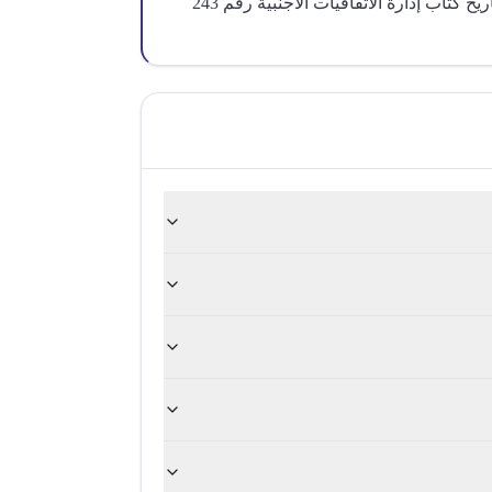
التعليمات تسري اعتباراً من تاريخ كتاب إدارة الاتفاقيات الأجنبية رقم 243