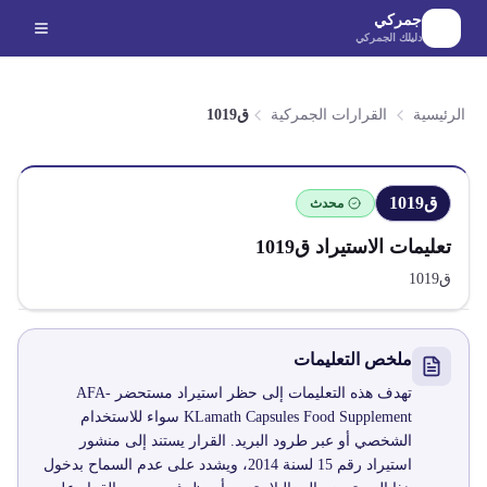
لانتقال إلى المحتوى الرئيسي
جمركي
دليلك الجمركي
الرئيسية
القرارات الجمركية
ق1019
ق1019
محدث
تعليمات الاستيراد
ق1019
ق1019
ملخص التعليمات
تهدف هذه التعليمات إلى حظر استيراد مستحضر AFA-
KLamath Capsules Food Supplement سواء للاستخدام
الشخصي أو عبر طرود البريد. القرار يستند إلى منشور
استيراد رقم 15 لسنة 2014، ويشدد على عدم السماح بدخول