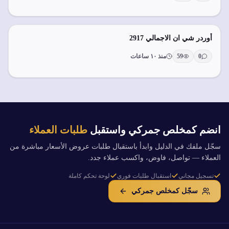
أوردر شي ان الاجمالي 2917
0
59
منذ ١٠ ساعات
انضم كمخلص جمركي واستقبل
طلبات العملاء
سجّل ملفك في الدليل وابدأ باستقبال طلبات عروض الأسعار مباشرة من
العملاء — تواصل، فاوض، واكسب عملاء جدد.
تسجيل مجاني
استقبال طلبات فوري
لوحة تحكم كاملة
سجّل كمخلص جمركي