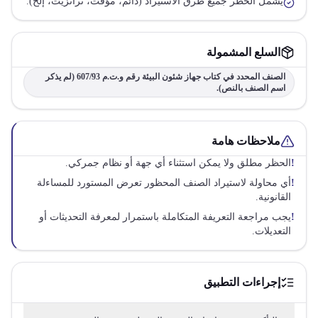
يشمل الحظر جميع طرق الاستيراد (دائم، مؤقت، ترانزيت، إلخ).
السلع المشمولة
الصنف المحدد في كتاب جهاز شئون البيئة رقم و.ت.م 607/93 (لم يذكر
اسم الصنف بالنص).
ملاحظات هامة
!
الحظر مطلق ولا يمكن استثناء أي جهة أو نظام جمركي.
!
أي محاولة لاستيراد الصنف المحظور تعرض المستورد للمساءلة
القانونية.
!
يجب مراجعة التعريفة المتكاملة باستمرار لمعرفة التحديثات أو
التعديلات.
إجراءات التطبيق