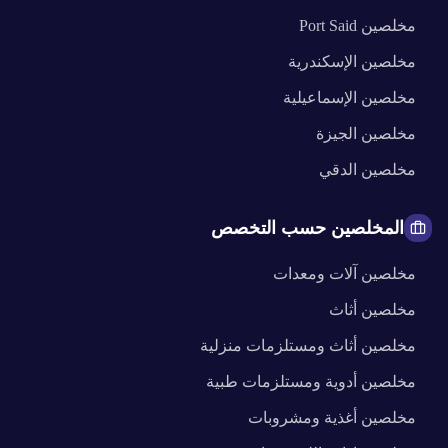
مخلصين
Port Said
مخلصين
الإسكندرية
مخلصين
الإسماعيلية
مخلصين
الجيزة
مخلصين
الدقي
المخلصين حسب التخصص
مخلصين
آلات ومعدات
مخلصين
أثاث
مخلصين
أثاث ومستلزمات منزلية
مخلصين
أدوية ومستلزمات طبية
مخلصين
أغذية ومشروبات