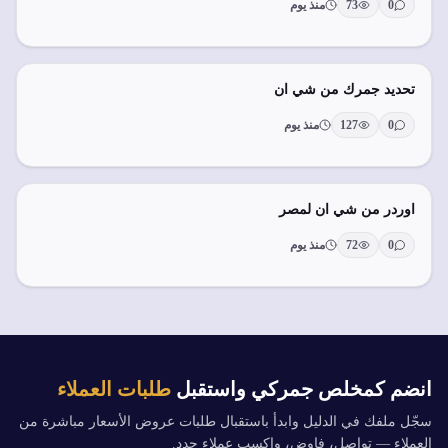
0
73
منذ يوم
تحديد جمرك من شي ان
0
127
منذ يوم
اوردر من شي ان لمصر
0
72
منذ يوم
انضم كمخلص جمركي واستقبل
طلبات العملاء
سجّل ملفك في الدليل وابدأ باستقبال طلبات عروض الأسعار مباشرة من
العملاء — تواصل، فاوض، واكسب عملاء جدد.