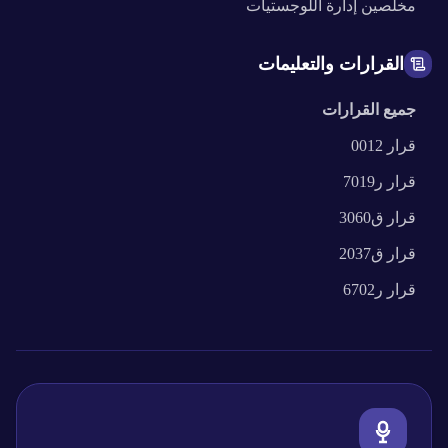
مخلصين
إدارة اللوجستيات
القرارات والتعليمات
جميع القرارات
قرار
0012
قرار
ر7019
قرار
ق3060
قرار
ق2037
قرار
ر6702