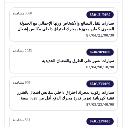
3860
مشاهدة
87/04/21/90/30
سيارات لنقل البضائع والأشخاص وزنها الإجمالي مع الحمولة
القصوى 5 طن مجهزة بمحرك احتراق داخلي مكابس إشعال
بالضغط ديزل أو نصف ديزل
87/04/21/90/30
2053
مشاهدة
87/04/90/10/90
سيارات تسير على الطرق والقضبان الحديدية
87/04/90/10/90
649
مشاهدة
87/03/23/40/90
سيارات ركوب بمحرك احتراق داخلي مكابس اشعال بالشرر
تقنية كهربائية تعزيز قدرة محرك الدفع أقل من 20% سعة
اسطوانات أكثر من 2000 سم 3 ولا تتجاوز 3000 سم 3 باستثناء
87/03/23/40/90
الداخلة في البند 87 02 تشمل سيارات الاستيشن و سيارات
السباق
583
مشاهدة
87/03/23/40/10