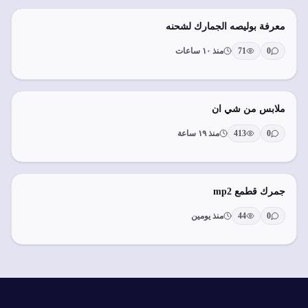
معرفة بوليصه الجمارك لشحنه
0
71
منذ ١٠ ساعات
ملابس من شي ان
0
413
منذ ١٩ ساعة
جمرك قطمع mp2
0
44
منذ يومين