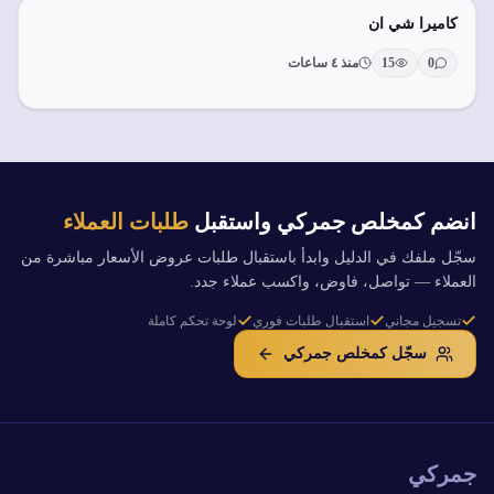
كاميرا شي ان
0
15
منذ ٤ ساعات
انضم كمخلص جمركي واستقبل
طلبات العملاء
سجّل ملفك في الدليل وابدأ باستقبال طلبات عروض الأسعار مباشرة من
العملاء — تواصل، فاوض، واكسب عملاء جدد.
تسجيل مجاني
استقبال طلبات فوري
لوحة تحكم كاملة
سجّل كمخلص جمركي
جمركي