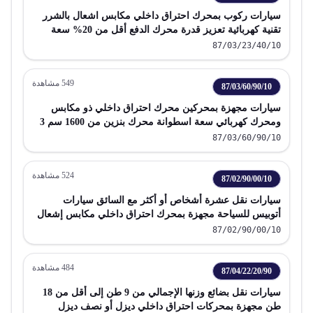
سيارات ركوب بمحرك احتراق داخلي مكابس اشعال بالشرر
تقنية كهربائية تعزيز قدرة محرك الدفع أقل من 20% سعة
اسطوانات من 1500 سم 3 إلى 1600 سم 3 باستثناء البند 87 02
87/03/23/40/10
يشمل سيارات الاستيشن و سيارات السباق
549
مشاهدة
87/03/60/90/10
سيارات مجهزة بمحركين محرك احتراق داخلي ذو مكابس
ومحرك كهربائي سعة اسطوانة محرك بنزين من 1600 سم 3
إلى 2000 سم 3 يمكن شحنها بتوصيلها بمصدر خارجي للطاقة
87/03/60/90/10
الكهربائية
524
مشاهدة
87/02/90/00/10
سيارات نقل عشرة أشخاص أو أكثر مع السائق سيارات
أتوبيس للسياحة مجهزة بمحرك احتراق داخلي مكابس إشعال
بغير الضغط
87/02/90/00/10
484
مشاهدة
87/04/22/20/90
سيارات نقل بضائع وزنها الإجمالي من 9 طن إلى أقل من 18
طن مجهزة بمحركات احتراق داخلي ديزل أو نصف ديزل