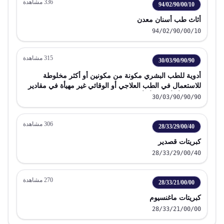
336
مشاهدة
94/02/90/00/10
أثاث طب أسنان معدن
94/02/90/00/10
315
مشاهدة
30/03/90/90/90
أدوية للطب البشري مكونة من مكونين أو أكثر مخلوطة
للاستعمال في الطب العلاجي أو الوقائي غير مهيأة في مقادير
معايرة أو أشكال أو أغلفة للبيع بالتجزئة
30/03/90/90/90
306
مشاهدة
28/33/29/00/40
كبريتات قصدير
28/33/29/00/40
270
مشاهدة
28/33/21/00/00
كبريتات ماغنسيوم
28/33/21/00/00