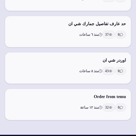
حد عارف تفاصيل جمارك شي ان
0
37
منذ ٦ ساعات
اوردر شي ان
0
43
منذ ٨ ساعات
Order from temu
0
32
منذ ١٢ ساعة