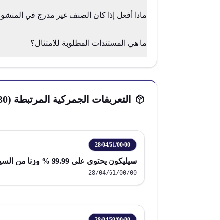
ماذا أفعل إذا كان الصنف غير مدرج في المنشور 1998/62 أو /2005
ما هي المستندات المطلوبة للامتثال؟
التعريفات الجمركية المرتبطة (
30
28/04/61/00/00
سيليكون يحتوي على 99.99 % وزنا من السيليكون
28/04/61/00/00
28/04/69/00/00