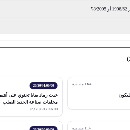
8؟
)
1344
مشاهدة
26/20/91/00/00
خبث رماد بقايا تحتوي على أنتيم
مخلفات صناعة الحديد الصلب
26/20/91/00/00
1137
مشاهدة
26/20/60/00/00