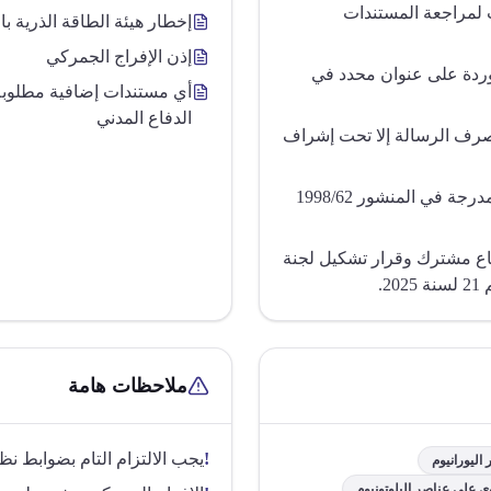
 لمراجعة المستندات
إخطار هيئة الطاقة الذرية با
إذن الإفراج الجمركي
توردة على عنوان محدد في
أي مستندات إضافية مطلوبة 
الدفاع المدني
 صرف الرسالة إلا تحت إشراف
تطبق إجراءات خاصة إذا كانت الأصناف غير مدرجة في المنشور 1998/62
ماع مشترك وقرار تشكيل لجنة
.
ملاحظات هامة
!
يجب الالتزام التام بضوابط نظام ACI عند ال
اليورانيوم
وي على عناصر البلوتونيوم