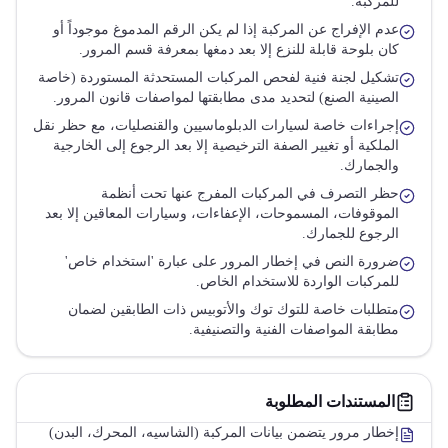
للمركبة.
عدم الإفراج عن المركبة إذا لم يكن الرقم المدموغ موجوداً أو
كان بلوحة قابلة للنزع إلا بعد دمغها بمعرفة قسم المرور.
تشكيل لجنة فنية لفحص المركبات المستحدثة المستوردة (خاصة
الصينية الصنع) لتحديد مدى مطابقتها لمواصفات قانون المرور.
إجراءات خاصة لسيارات الدبلوماسيين والقنصليات، مع حظر نقل
الملكية أو تغيير الصفة الترخيصية إلا بعد الرجوع إلى الخارجية
والجمارك.
حظر التصرف في المركبات المفرج عنها تحت أنظمة
الموقوفات، المسموحات، الإعفاءات، وسيارات المعاقين إلا بعد
الرجوع للجمارك.
ضرورة النص في إخطار المرور على عبارة 'استخدام خاص'
للمركبات الواردة للاستخدام الخاص.
متطلبات خاصة للتوك توك والأتوبيس ذات الطابقين لضمان
مطابقة المواصفات الفنية والتصنيفية.
المستندات المطلوبة
إخطار مرور يتضمن بيانات المركبة (الشاسيه، المحرك، البدن)