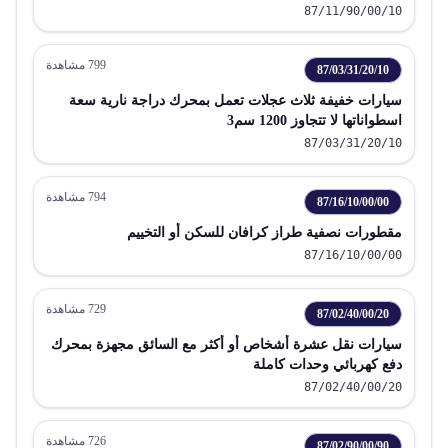
87/11/90/00/10
799
مشاهدة
87/03/31/20/10
سيارات خفيفة ثلاث عجلات تعمل بمحرك دراجة نارية سعة
اسطواناتها لا تتجاوز 1200 سم3
87/03/31/20/10
794
مشاهدة
87/16/10/00/00
مقطورات نصفية طراز كرافان للسكن أو التخييم
87/16/10/00/00
729
مشاهدة
87/02/40/00/20
سيارات نقل عشرة أشخاص أو أكثر مع السائق مجهزة بمحرك
دفع كهربائي وحدات كاملة
87/02/40/00/20
726
مشاهدة
87/02/90/00/90