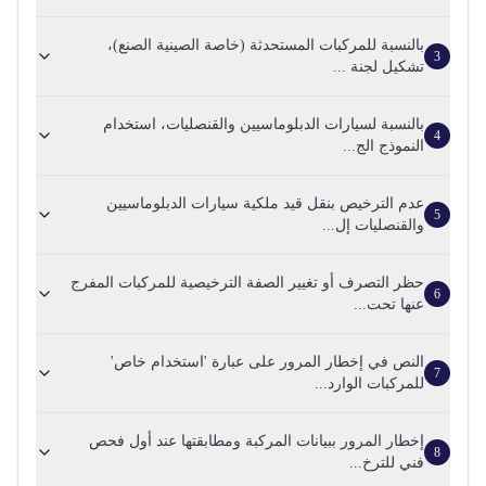
بالنسبة للمركبات المستحدثة (خاصة الصينية الصنع)،
3
تشكيل لجنة ...
بالنسبة لسيارات الدبلوماسيين والقنصليات، استخدام
4
النموذج الج...
عدم الترخيص بنقل قيد ملكية سيارات الدبلوماسيين
5
والقنصليات إل...
حظر التصرف أو تغيير الصفة الترخيصية للمركبات المفرج
6
عنها تحت...
النص في إخطار المرور على عبارة 'استخدام خاص'
7
للمركبات الوارد...
إخطار المرور ببيانات المركبة ومطابقتها عند أول فحص
8
فني للترخ...