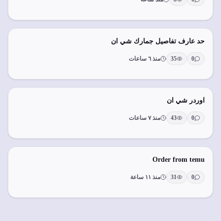
حد عارف تفاصيل جمارك شي ان
0
35
منذ ٦ ساعات
اوردر شي ان
0
43
منذ ٧ ساعات
Order from temu
0
31
منذ ١١ ساعة