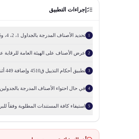
إجراءات التطبيق
تحديد الأصناف المدرجة بالجداول 1، 2، 4، و5 ضمن الشحنة.
1
عرض الأصناف على الهيئة العامة للرقابة عل
2
تطبيق أحكام التذييل ق4510 وإضافة 449 أثناء إجراءات الإفراج.
3
في حال احتواء الأصناف المدرجة بالجدولين 1 و2 على معادن ثمينة..
4
استيفاء كافة المستندات المطلوبة وفقاً للب
5