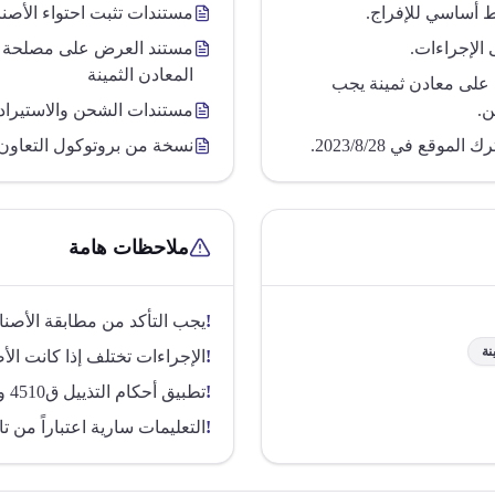
ط أساسي للإفراج.
مستندات تثبت احتواء الأصن
مستند العرض على مصلحة د
المعادن الثمينة
ولين 1 و2 التي تحتوي على معادن ثمينة يجب
ن.
مستندات الشحن والاستيراد 
قع في 2023/8/28.
نسخة من بروتوكول التعاون
ملاحظات هامة
!
يجب التأكد من مطابقة الأصن
!
الإجراءات تختلف إذا كانت ال
!
تطبيق أحكام التذييل ق4510 وإضافة 449 إلزامي.
!
التعليمات سارية اعتباراً من تاريخ 