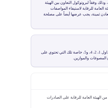
تهدف التعليمات رقم ق4046 إلى تنظيم إجراءات الإفراج الجمركي عن الأصناف المدرجة في الجداول 1، 2، 4، و5، وذلك وفقاً لبروتوكول التعاون بين الهيئة
 العامة للرقابة لاستيفاء المواصفات
كام التذييل ق4510 وإضافة 449. في حالة احتواء الأصناف المدرجة بالجدولين 1 و2 على معادن ثمينة، يجب عرضها أيضاً على مصلحة
تسري التعليمات على المستوردين والمصدرين والمخلصين الجمركيين الذين يتعاملون مع الأصناف المدرجة بالجداول 1، 2، 4، و5، خاصة تلك التي تحتوي على
 المصوغات والموازين.
ن الهيئة العامة للرقابة على الصادرات