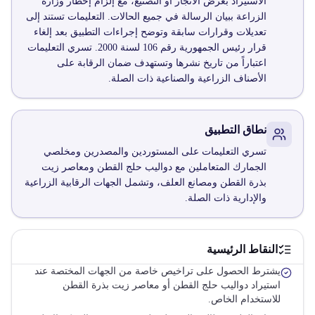
الاستيراد بغرض الاتجار أو التصنيع، مع إلزام إخطار وزارة
الزراعة ببيان الرسالة في جميع الحالات. التعليمات تستند إلى
تعديلات وقرارات سابقة وتوضح إجراءات التطبيق بعد إلغاء
قرار رئيس الجمهورية رقم 106 لسنة 2000. تسري التعليمات
اعتباراً من تاريخ نشرها وتستهدف ضمان الرقابة على
الأصناف الزراعية والصناعية ذات الصلة.
نطاق التطبيق
تسري التعليمات على المستوردين والمصدرين ومخلصي
الجمارك المتعاملين مع دواليب حلج القطن ومعاصر زيت
بذرة القطن ومصانع العلف، وتشمل الجهات الرقابية الزراعية
والإدارية ذات الصلة.
النقاط الرئيسية
يشترط الحصول على تراخيص خاصة من الجهات المختصة عند
استيراد دواليب حلج القطن أو معاصر زيت بذرة القطن
للاستخدام الخاص.