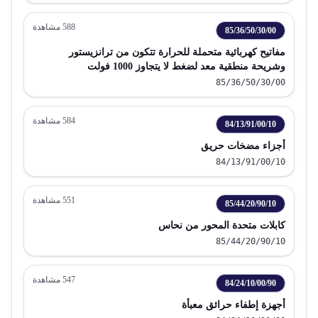
588
مشاهدة
85/36/50/30/00
مفاتيح كهربائية متحملة للحرارة تتكون من ترانزيستور
وشريحة منطقية معد لضغط لا يتجاوز 1000 فولت
85/36/50/30/00
584
مشاهدة
84/13/91/00/10
أجزاء مضخات حريق
84/13/91/00/10
551
مشاهدة
85/44/20/90/10
كابلات متحدة المحور من نحاس
85/44/20/90/10
547
مشاهدة
84/24/10/00/90
أجهزة إطفاء حرائق معبأة