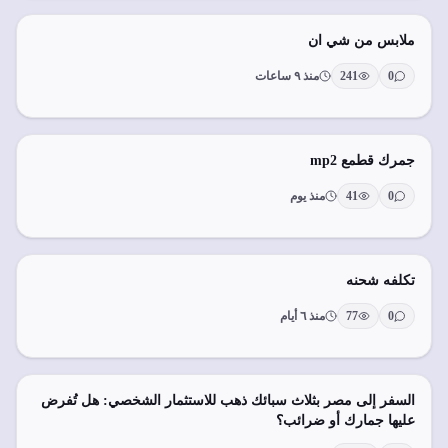
ملابس من شي ان
0
241
منذ ٩ ساعات
جمرك قطمع mp2
0
41
منذ يوم
تكلفه شحنه
0
77
منذ ٦ أيام
السفر إلى مصر بثلاث سبائك ذهب للاستثمار الشخصي: هل تُفرض
عليها جمارك أو ضرائب؟