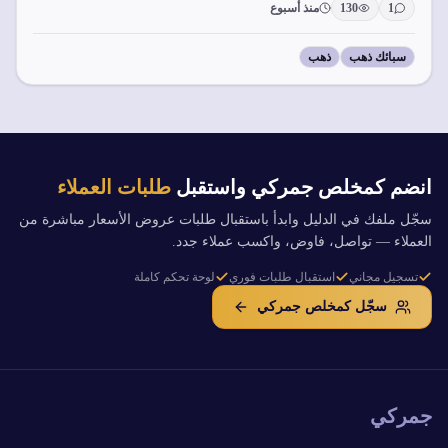
1
130
منذ أسبوع
سبائك ذهب
ذهب
انضم كمخلص جمركي واستقبل
طلبات العملاء
سجّل ملفك في الدليل وابدأ باستقبال طلبات عروض الأسعار مباشرة من
العملاء — تواصل، فاوض، واكسب عملاء جدد.
تسجيل مجاني
استقبال طلبات فوري
لوحة تحكم كاملة
سجّل كمخلص جمركي
جمركي