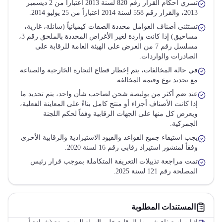
تسري أحكام القرار رقم 820 لسنة 2013 اعتباراً من 2 ديسمبر
2013، والقرار رقم 558 لسنة 2014 اعتباراً من 25 يوليو 2014.
تستثنى أصناف العوامل محددة الصفات كيميائياً (سائلة، غازية،
مساحيق) إذا كانت واردة لغير الأغراض المحددة بالملحق رقم 3،
مسلسل رقم 7 من العرض على الهيئة العامة للرقابة على
الصادرات والواردات.
في حالة المخالفات، يتم إخطار قطاع التجارة الخارجية والصناعة
مع تحديد نوع وقيمة المخالفة.
عند ضم أكثر من بوليصة شحن لصاحب شأن واحد، يتم تحديد ما
إذا كانت الأصناف أجزاء أو منتج كامل بناءً على المعاينة الفعلية،
ويعرض كل منها على الجهات الرقابية وفقاً لحكم اللجنة
الجمركية.
يجب استيفاء جميع القواعد والقيود الاستيرادية والرقابية الأخرى
وفقاً لمنشور استيراد رقابي رقم 16 لسنة 2020.
تمت مراجعة تذييلات التعريفة المتكاملة بموجب قرار رئيس
المصلحة رقم 121 لسنة 2025.
المستندات المطلوبة