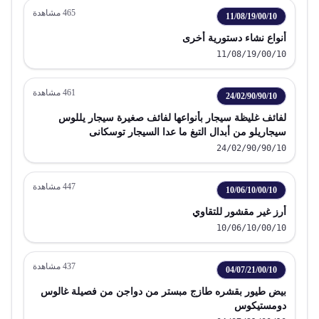
465
مشاهدة
11/08/19/00/10
أنواع نشاء دستورية أخرى
11/08/19/00/10
461
مشاهدة
24/02/90/90/10
لفائف غليظة سيجار بأنواعها لفائف صغيرة سيجار يللوس
سيجاريلو من أبدال التبغ ما عدا السيجار توسكانى
24/02/90/90/10
447
مشاهدة
10/06/10/00/10
أرز غير مقشور للتقاوي
10/06/10/00/10
437
مشاهدة
04/07/21/00/10
بيض طيور بقشره طازج مبستر من دواجن من فصيلة غالوس
دومستيكوس