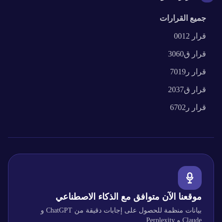
جميع القرارات
قرار
0012
قرار
ق3060
قرار
ر7019
قرار
ق2037
قرار
ر6702
موقعنا الآن متوافق مع الذكاء الاصطناعي
بيانات منظمة للحصول على إجابات دقيقة من ChatGPT و
Claude و Perplexity