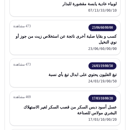
لوبياء عادية يابسة مقشورة للبذار
07/13/33/00/10
473
مشاهدة
23/06/60/00/00
كسب و بقايا صلبة أخرى ناتجة عن استخلاص زيت من جوز أو
نوي النخيل
23/06/60/00/00
473
مشاهدة
24/03/19/00/50
تبغ الغليون يحتوي على ابدال تبغ بأي نسبة
24/03/19/00/50
469
مشاهدة
17/03/10/00/20
عسل أسود دبس السكر من قصب السكر لغير الاستهلاك
البشري مولاس للصناعة
17/03/10/00/20