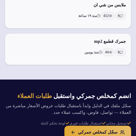
ملابس من شي ان
0
412
منذ ١٩ ساعة
جمرك قطمع mp2
0
44
منذ يومين
انضم كمخلص جمركي واستقبل
طلبات العملاء
سجّل ملفك في الدليل وابدأ باستقبال طلبات عروض الأسعار مباشرة من
العملاء — تواصل، فاوض، واكسب عملاء جدد.
تسجيل مجاني
استقبال طلبات فوري
لوحة تحكم كاملة
سجّل كمخلص جمركي