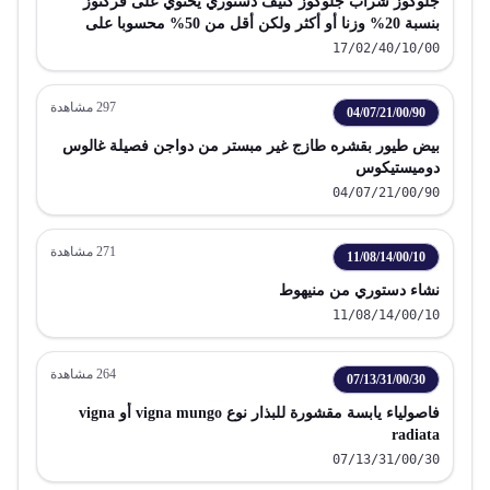
جلوكوز شراب جلوكوز كثيف دستوري يحتوي على فركتوز
بنسبة 20% وزنا أو أكثر ولكن أقل من 50% محسوبا على
الحالة الجافة باستثناء السكر المحول غير محتوي على منكهات
17/02/40/10/00
أو مواد تلوين مضافة
297
مشاهدة
04/07/21/00/90
بيض طيور بقشره طازج غير مبستر من دواجن فصيلة غالوس
دوميستيكوس
04/07/21/00/90
271
مشاهدة
11/08/14/00/10
نشاء دستوري من منيهوط
11/08/14/00/10
264
مشاهدة
07/13/31/00/30
فاصولياء يابسة مقشورة للبذار نوع vigna mungo أو vigna
radiata
07/13/31/00/30