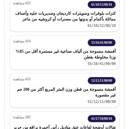
425
مشاهدة
61/10/12/00/10
كنزات بلوفرات وسويترات كارديجان وصديريات جليه وأصناف
مماثلة بأكمام أو بدونها من مصنرات أو كروشيه من ماعز
الكشمير للرجال أو الصبية
61/10/12/00/10
414
مشاهدة
55/16/41/00/00
أقمشة منسوجة من ألياف صناعية غير مستمرة أقل من 85%
وزنا مخلوطة بقطن
55/16/41/00/00
410
مشاهدة
52/12/11/00/00
أقمشة منسوجة من قطن وزن المتر المربع أكثر من 200 جم
غير مقصورة
52/12/11/00/00
385
مشاهدة
61/17/10/00/10
شالات أوشحة لفاعات عنق مناديل رأس أخمرة براقع من حرير