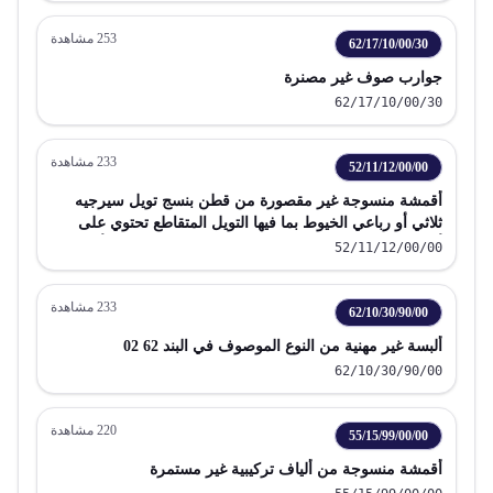
253
مشاهدة
62/17/10/00/30
جوارب صوف غير مصنرة
62/17/10/00/30
233
مشاهدة
52/11/12/00/00
أقمشة منسوجة غير مقصورة من قطن بنسج تويل سيرجيه
ثلاثي أو رباعي الخيوط بما فيها التويل المتقاطع تحتوي على
أقل من 85% وزنا من القطن مخلوطة بصورة رئيسية أو
52/11/12/00/00
حصرية مع ألياف تركيبية أو اصطناعية يزن المتر المربع منها
أكثر من 200 جم غير مقصورة
233
مشاهدة
62/10/30/90/00
ألبسة غير مهنية من النوع الموصوف في البند 62 02
62/10/30/90/00
220
مشاهدة
55/15/99/00/00
أقمشة منسوجة من ألياف تركيبية غير مستمرة