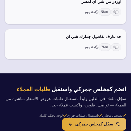
اوردر من شي ان لمصر
0
58
منذ يوم
حد عارف تفاصيل جمارك شي ان
0
76
منذ يوم
انضم كمخلص جمركي واستقبل
طلبات العملاء
سجّل ملفك في الدليل وابدأ باستقبال طلبات عروض الأسعار مباشرة من
العملاء — تواصل، فاوض، واكسب عملاء جدد.
تسجيل مجاني
استقبال طلبات فوري
لوحة تحكم كاملة
سجّل كمخلص جمركي