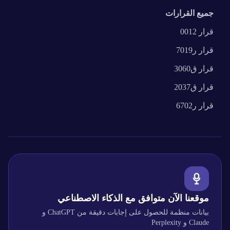
جميع القرارات
قرار
0012
قرار
ر7019
قرار
ق3060
قرار
ق2037
قرار
ر6702
موقعنا الآن متوافق مع الذكاء الاصطناعي
بيانات منظمة للحصول على إجابات دقيقة من ChatGPT و
Claude و Perplexity