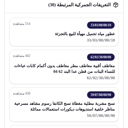
التعريفات الجمركية المرتبطة (
30
)
514
مشاهدة
33/03/00/00/10
عطور مياه تجميل مهيأة للبيع بالتجزئة
33/03/00/00/10
442
مشاهدة
62/02/30/00/00
معاطف أقبية معاطف مطر معاطف بدون أكمام كابات عباءات
للنساء البنات من قطن عدا البند 62 04
62/02/30/00/00
430
مشاهدة
59/07/00/00/90
نسج مشربة مطلية مغطاة نسج الكانفا رسوم مشاهد مسرحية
مناظر خلفية استديوهات ديكورات استعمالات مماثلة
59/07/00/00/90