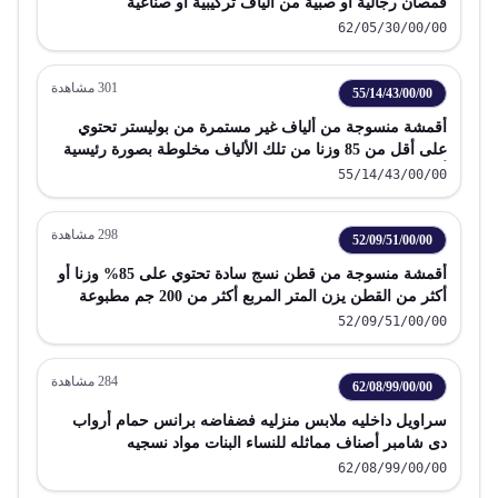
قمصان رجالية أو صبية من ألياف تركيبية أو صناعية
62/05/30/00/00
301
مشاهدة
55/14/43/00/00
أقمشة منسوجة من ألياف غير مستمرة من بوليستر تحتوي
على أقل من 85 وزنا من تلك الألياف مخلوطة بصورة رئيسية
أو حصرية بقطن بوزن يزيد عن 170 جم م2 مطبوعة
55/14/43/00/00
298
مشاهدة
52/09/51/00/00
أقمشة منسوجة من قطن نسج سادة تحتوي على 85% وزنا أو
أكثر من القطن يزن المتر المربع أكثر من 200 جم مطبوعة
52/09/51/00/00
284
مشاهدة
62/08/99/00/00
سراويل داخليه ملابس منزليه فضفاضه برانس حمام أرواب
دى شامبر أصناف مماثله للنساء البنات مواد نسجيه
62/08/99/00/00