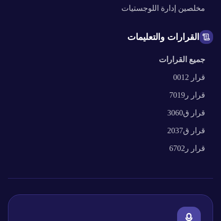
مخلصين
إدارة اللوجستيات
القرارات والتعليمات
جميع القرارات
قرار
0012
قرار
ر7019
قرار
ق3060
قرار
ق2037
قرار
ر6702