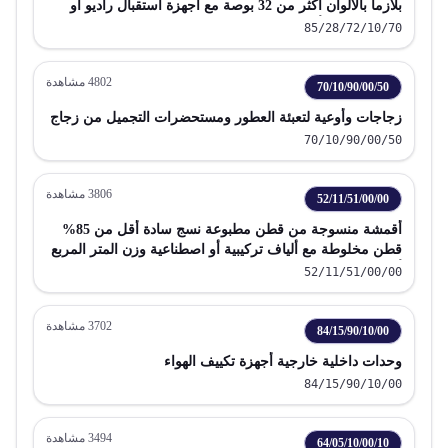
بلازما بالألوان أكثر من 32 بوصة مع أجهزة استقبال راديو أو
تسجيل صوت أو فيديو
85/28/72/10/70
4802
مشاهدة
70/10/90/00/50
زجاجات وأوعية لتعبئة العطور ومستحضرات التجميل من زجاج
70/10/90/00/50
3806
مشاهدة
52/11/51/00/00
أقمشة منسوجة من قطن مطبوعة نسج سادة أقل من 85%
قطن مخلوطة مع ألياف تركيبية أو اصطناعية وزن المتر المربع
أكثر من 200 جم
52/11/51/00/00
3702
مشاهدة
84/15/90/10/00
وحدات داخلية خارجية أجهزة تكييف الهواء
84/15/90/10/00
3494
مشاهدة
64/05/10/00/10