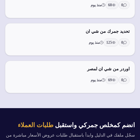
0
68
منذ يوم
تحديد جمرك من شي ان
0
125
منذ يوم
اوردر من شي ان لمصر
0
69
منذ يوم
انضم كمخلص جمركي واستقبل
طلبات العملاء
سجّل ملفك في الدليل وابدأ باستقبال طلبات عروض الأسعار مباشرة من