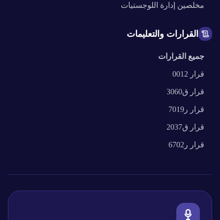
مخلصين
إدارة اللوجستيات
القرارات والتعليمات
جميع القرارات
قرار
0012
قرار
ق3060
قرار
ر7019
قرار
ق2037
قرار
ر6702