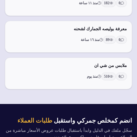
0
182
منذ ١١ ساعة
معرفة بوليصه الجمارك لشحنه
0
89
منذ ١٦ ساعة
ملابس من شي ان
0
510
منذ يوم
انضم كمخلص جمركي واستقبل
طلبات العملاء
سجّل ملفك في الدليل وابدأ باستقبال طلبات عروض الأسعار مباشرة من