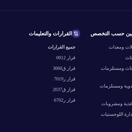
ين حسب التخصص
القرارات والتعليمات
لات ومعدات
جميع القرارات
ثاث
قرار
0012
ثاث ومستلزمات
قرار
ق3060
قرار
ر7019
دوية ومستلزمات
قرار
ق2037
قرار
ر6702
غذية ومشروبات
دارة اللوجستيات