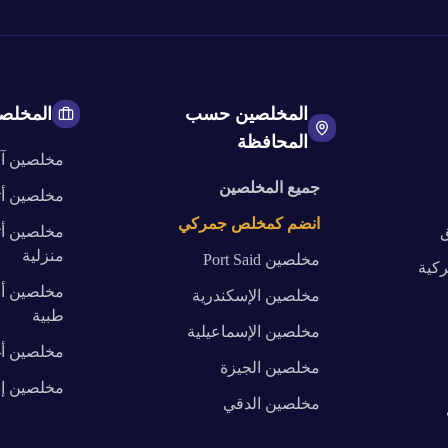
المخلصين حسب
المخلص
المحافظة
مخلصين
آ
جميع المخلصين
مخلصين
أ
انضم كمخلص جمركي
ق
مخلصين
أ
منزلية
مخلصين
Port Said
كية
مخلصين
أ
مخلصين
الإسكندرية
طبية
مخلصين
الإسماعيلية
مخلصين
أ
مخلصين
الجيزة
مخلصين
إ
مخلصين
الدقي