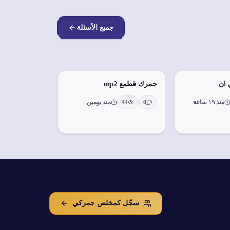
جميع الأسئلة
ان
جمرك قطمع mp2
منذ ١٩ ساعة
0
44
منذ يومين
سجّل كمخلص جمركي