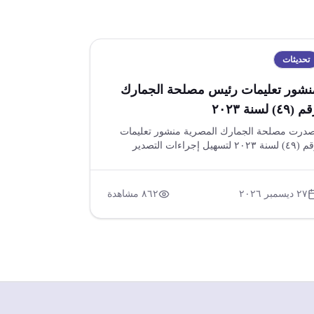
تحديثات
نشور تعليمات رئيس مصلحة الجمارك
(٤٩) لسنة ٢٠٢٣
درت مصلحة الجمارك المصرية منشور تعليمات
رقم (٤٩) لسنة ٢٠٢٣ لتسهيل إجراءات التصدير
بادل بيانات تمام التصدير بين المواقع الجمركية عبر
صة نافذة والبريد الإلكتروني الرسمي. يهدف
منشور إلى تسريع منح شهادات الصادر وتذليل
٢٧ ديسمبر ٢٠٢٦
٨٦٢
مشاهدة
عقبات أمام المصدرين والمجتمع الصناعي.