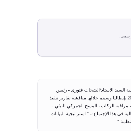
لرسمي.
 السيد الاستاذ/الشحات غتورى - رئيس
المصلحة فى اجتماعات لجنة السياسات التابعة لمنظمة الجمارك العالمية التى تُعقد في الفترة من 4 إلى 7 ديسمبر 2023 بإيطاليا وسيتم خلالها منافشة تقارير تنفيذ
 مراقبة الركاب ، المسح الجمركي البيئي ،
 فى هذا الإجتماع :- " استراتيجية البيانات
منظمة "