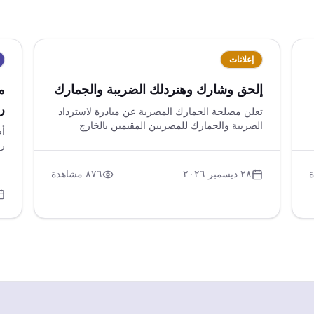
إعلانات
إلحق وشارك وهنردلك الضريبة والجمارك
م
رقم 
تعلن مصلحة الجمارك المصرية عن مبادرة لاسترداد
الضريبة والجمارك للمصريين المقيمين بالخارج
أص
الراغبين في استيراد سياراتهم، مع توفير وسائل
تواصل للاستفسار وتحميل تطبيق خاص بالمبادرة.
وت
تهدف المبادرة لتسهيل الإجراءات وتوضيح المتطلبات
من
٢٨ ديسمبر ٢٠٢٦
٨٧٦
مشاهدة
المالية والاستيرادية للمستفيدين.
ال
ال