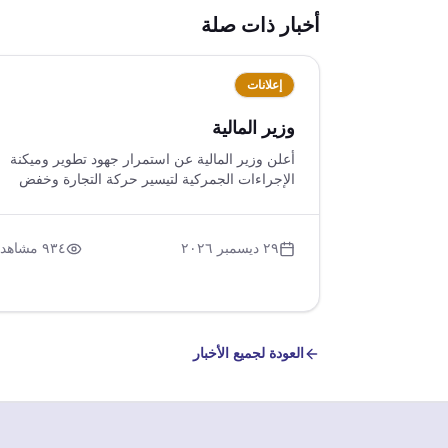
أخبار ذات صلة
إعلانات
وزير المالية
أعلن وزير المالية عن استمرار جهود تطوير وميكنة
الإجراءات الجمركية لتيسير حركة التجارة وخفض
تكاليف الاستيراد والتصدير، مع التركيز على تسريع
الإفراج الجمركي عن السلع الاستراتيجية ومستلزمات
الإنتاج. تم الإفراج عن بضائع بقيمة ٧٢,٤ مليار دولار
٢٩ ديسمبر ٢٠٢٦
٩٣٤
مشاهدة
خلال ٢٠٢٣، مع تنفيذ العديد من التيسيرات لدعم
المستثمرين ومواجهة التحديات الاقتصادية.
العودة لجميع الأخبار