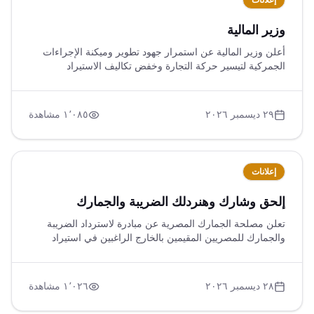
إعلانات
وزير المالية
أعلن وزير المالية عن استمرار جهود تطوير وميكنة الإجراءات
الجمركية لتيسير حركة التجارة وخفض تكاليف الاستيراد
والتصدير، مع التركيز على تسريع الإفراج الجمركي عن السلع
الاستراتيجية ومستلزمات الإنتاج. تم الإفراج عن بضائع بقيمة
٧٢,٤ مليار دولار خلال ٢٠٢٣، مع تنفيذ العديد من التيسيرات لدعم
٢٩ ديسمبر ٢٠٢٦
١٬٠٨٥
مشاهدة
المستثمرين ومواجهة التحديات الاقتصادية.
إعلانات
إلحق وشارك وهنردلك الضريبة والجمارك
تعلن مصلحة الجمارك المصرية عن مبادرة لاسترداد الضريبة
والجمارك للمصريين المقيمين بالخارج الراغبين في استيراد
سياراتهم، مع توفير وسائل تواصل للاستفسار وتحميل تطبيق
خاص بالمبادرة. تهدف المبادرة لتسهيل الإجراءات وتوضيح
المتطلبات المالية والاستيرادية للمستفيدين.
٢٨ ديسمبر ٢٠٢٦
١٬٠٢٦
مشاهدة