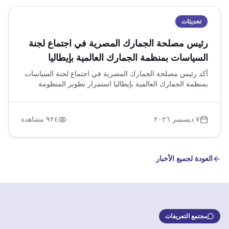
تحديثات
رئيس مصلحة الجمارك المصرية في اجتماع لجنة
السياسات بمنظمة الجمارك العالمية بإيطاليا
أكد رئيس مصلحة الجمارك المصرية في اجتماع لجنة السياسات
بمنظمة الجمارك العالمية بإيطاليا استمرار تطوير المنظومة
الجمركية باستخدام الذكاء الاصطناعي وتطبيقات الهواتف الذكية
لتحسين تحليل البيانات وتسهيل الإجراءات للركاب. كما أشار إلى
دعم المسح البيئي لعام ٢٠٢٤ وتحليل العوامل الخارجية وفق
٧ ديسمبر ٢٠٢٦
٩٢٤
مشاهدة
منهجية PESTLE، والتعاون الدولي لتسهيل التجارة المشروعة
وتعزيز الرقابة على الحدود.
العودة لجميع الأخبار
مجتمع التعريفات