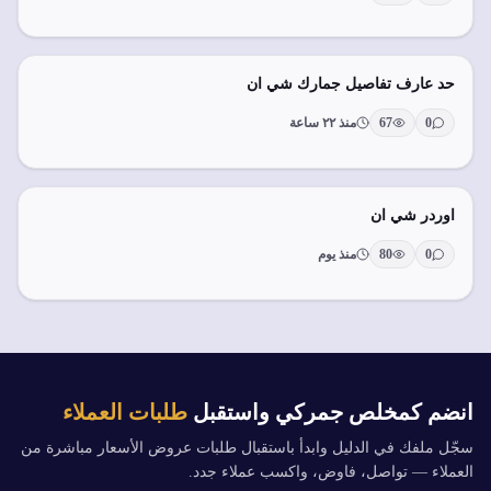
حد عارف تفاصيل جمارك شي ان
0
67
منذ ٢٢ ساعة
اوردر شي ان
0
80
منذ يوم
انضم كمخلص جمركي واستقبل
طلبات العملاء
سجّل ملفك في الدليل وابدأ باستقبال طلبات عروض الأسعار مباشرة من
العملاء — تواصل، فاوض، واكسب عملاء جدد.