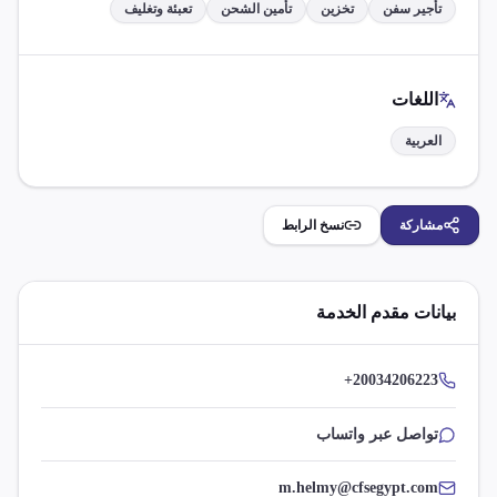
تأجير سفن
تخزين
تأمين الشحن
تعبئة وتغليف
اللغات
العربية
مشاركة
نسخ الرابط
بيانات مقدم الخدمة
+20034206223
تواصل عبر واتساب
m.helmy@cfsegypt.com