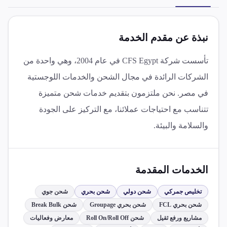
نبذة عن مقدم الخدمة
تأسست شركة CFS Egypt في عام 2004، وهي واحدة من
الشركات الرائدة في مجال الشحن والخدمات اللوجستية
في مصر. نحن ملتزمون بتقديم خدمات شحن متميزة
تتناسب مع احتياجات عملائنا، مع التركيز على الجودة
والسلامة والبيئة.
الخدمات المقدمة
تخليص جمركي
شحن دولي
شحن بحري
شحن جوي
شحن بحري FCL
شحن بحري Groupage
شحن Break Bulk
مشاريع ورفع ثقيل
شحن Roll On/Roll Off
معارض وفعاليات