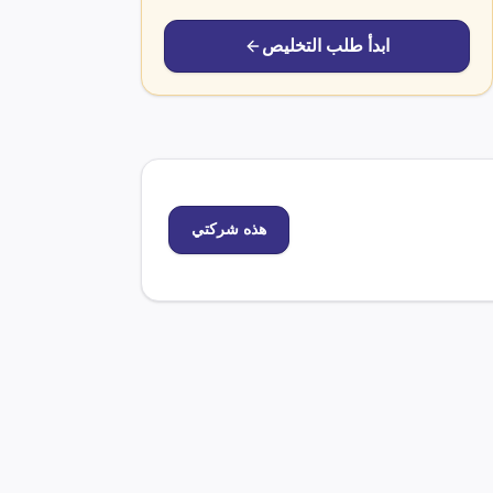
ابدأ طلب التخليص
هذه شركتي