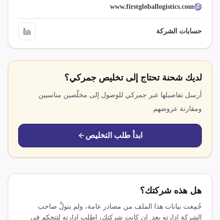
www.firstgloballogistics.com
حسابات الشركة
لديك شحنة تحتاج إلى تخليص جمركي؟
أرسل تفاصيلها عبر جمركي للوصول إلى مخلّصين مناسبين
ومقارنة عروضهم.
ابدأ طلب التخليص
هل هذه شركتك؟
جُمِعت بيانات هذا الملف من مصادر عامة، ولم يتولَّ صاحب
الشركة إدارته بعد. إن كانت شركتك، اطلب إدارته لتتحكم في