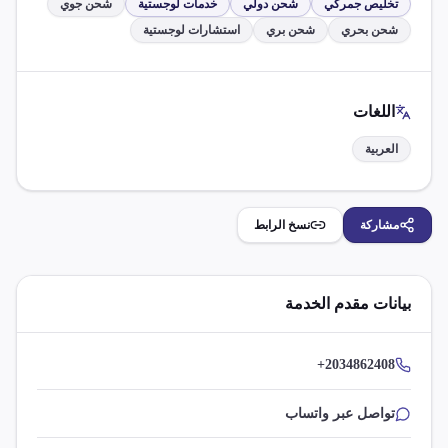
تخليص جمركي
شحن دولي
خدمات لوجستية
شحن جوي
شحن بحري
شحن بري
استشارات لوجستية
اللغات
العربية
مشاركة
نسخ الرابط
بيانات مقدم الخدمة
+2034862408
تواصل عبر واتساب