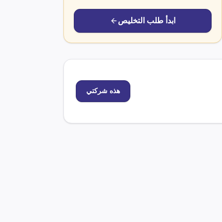
ابدأ طلب التخليص
هذه شركتي