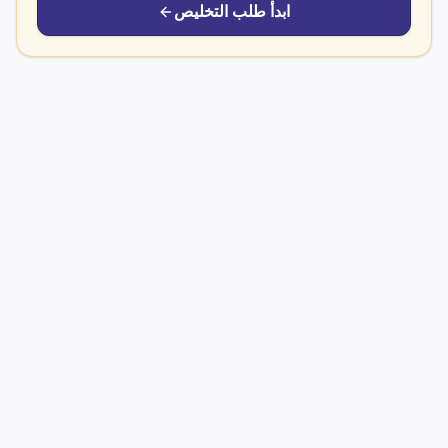
ابدأ طلب التخليص