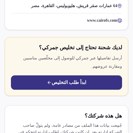
64 عمارات صقر قريش، هليوبوليس، القاهرة، مصر
www.cairofs.com
لديك شحنة تحتاج إلى تخليص جمركي؟
أرسل تفاصيلها عبر جمركي للوصول إلى مخلّصين مناسبين
ومقارنة عروضهم.
ابدأ طلب التخليص
هل هذه شركتك؟
جُمِعت بيانات هذا الملف من مصادر عامة، ولم يتولَّ صاحب
الشركة إدارته بعد. إن كانت شركتك، اطلب إدارته لتتحكم في