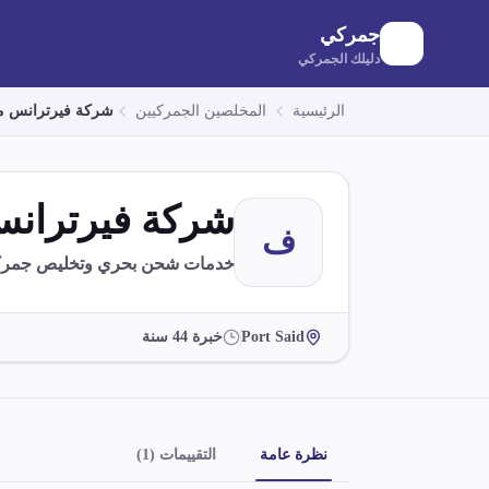
لانتقال إلى المحتوى الرئيسي
جمركي
دليلك الجمركي
الرئيسية
المخلصين الجمركيين
شركة فيرترانس ما
شركة فيرترانس
ف
خدمات شحن بحري وتخليص جمركي في id
Port Said
خبرة
44
سنة
نظرة عامة
التقييمات (1)