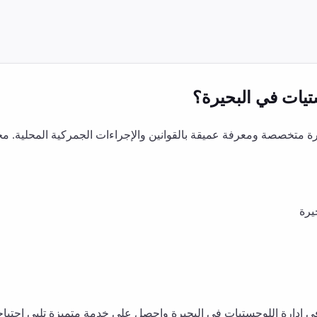
تيات
في
البحيرة
؟
 متخصصة ومعرفة عميقة بالقوانين والإجراءات الجمركية المحلية. مخ
يرة
في
إدارة اللوجستيات
في
البحيرة
واحصل على خدمة متميزة تلبي احتياجات