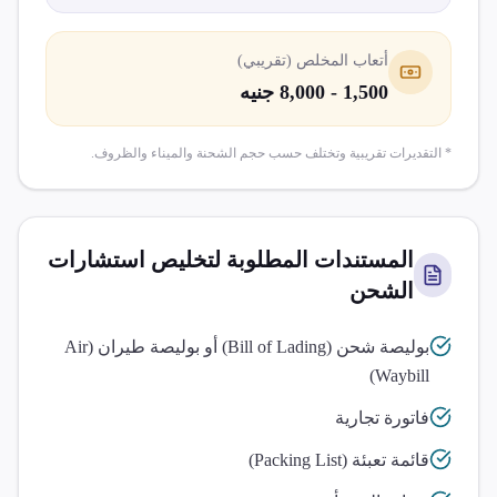
أتعاب المخلص (تقريبي)
1,500 - 8,000 جنيه
* التقديرات تقريبية وتختلف حسب حجم الشحنة والميناء والظروف.
المستندات المطلوبة لتخليص
استشارات
الشحن
بوليصة شحن (Bill of Lading) أو بوليصة طيران (Air
Waybill)
فاتورة تجارية
قائمة تعبئة (Packing List)