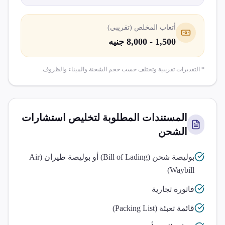
أتعاب المخلص (تقريبي)
1,500 - 8,000 جنيه
* التقديرات تقريبية وتختلف حسب حجم الشحنة والميناء والظروف.
المستندات المطلوبة لتخليص
استشارات
الشحن
بوليصة شحن (Bill of Lading) أو بوليصة طيران (Air
Waybill)
فاتورة تجارية
قائمة تعبئة (Packing List)