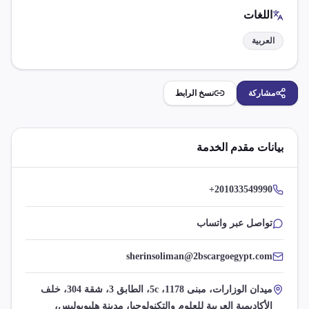
اللغات
العربية
مشاركة
نسخ الرابط
بيانات مقدم الخدمة
+201033549990
تواصل عبر واتساب
sherinsoliman@2bscargoegypt.com
ميدان الوزارات، مبنى 1178، 5c، الطابق 3، شقة 304، خلف
الأكاديمية العربية للعلوم والتكنولوجيا، مدينة هليوبوليس،