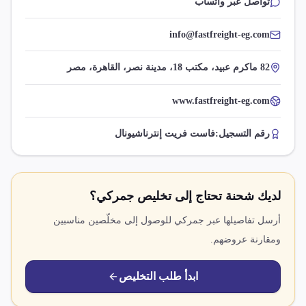
تواصل عبر واتساب
info@fastfreight-eg.com
82 ماكرم عبيد، مكتب 18، مدينة نصر، القاهرة، مصر
www.fastfreight-eg.com
رقم التسجيل:
فاست فريت إنترناشيونال
لديك شحنة تحتاج إلى تخليص جمركي؟
أرسل تفاصيلها عبر جمركي للوصول إلى مخلّصين مناسبين
ومقارنة عروضهم.
ابدأ طلب التخليص