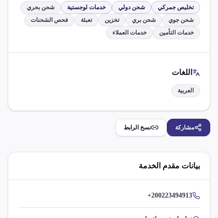
تخليص جمركي
شحن دولي
خدمات لوجستية
شحن بحري
شحن جوي
شحن بري
تخزين
تعبئة
فحص الشحنات
خدمات التأمين
خدمات العملاء
اللغات
العربية
مشاركة
نسخ الرابط
بيانات مقدم الخدمة
+200223494913