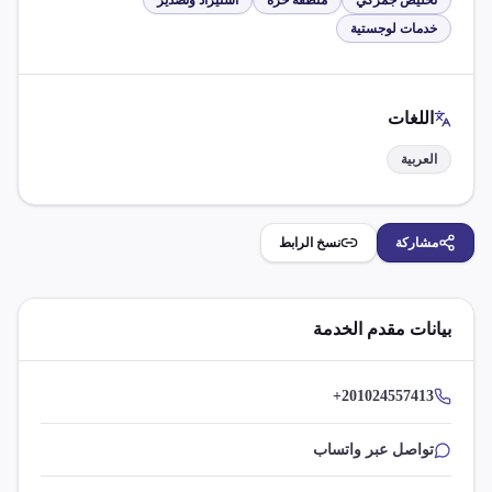
تخليص جمركي
منطقة حرة
استيراد وتصدير
خدمات لوجستية
اللغات
العربية
مشاركة
نسخ الرابط
بيانات مقدم الخدمة
+201024557413
تواصل عبر واتساب