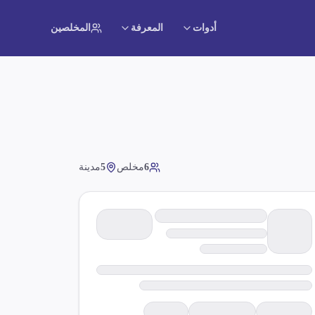
أدوات
المعرفة
المخلصين
6
مخلص
5
مدينة