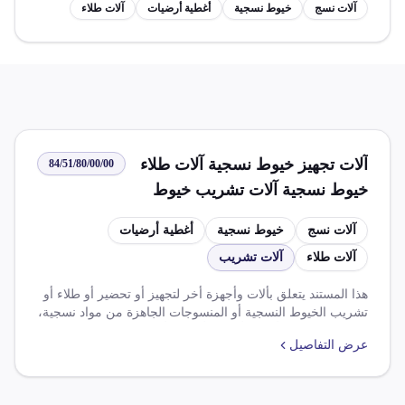
آلات نسج
خيوط نسجية
أغطية أرضيات
آلات طلاء
آلات تجهيز خيوط نسجية آلات طلاء
84/51/80/00/00
خيوط نسجية آلات تشريب خيوط
نسجية آلات تغطية نسج آلات صنع
آلات نسج
خيوط نسجية
أغطية أرضيات
أغطية أرضيات آلات لف نسج آلات
آلات طلاء
آلات تشريب
حل نسج آلات طي نسج آلات قص
نسج آلات تسنين نسج
هذا المستند يتعلق بألات وأجهزة أخر لتجهيز أو تحضير أو طلاء أو
تشريب الخيوط النسجية أو المنسوجات الجاهزة من مواد نسجية،
ويشمل آلات لف أو حل أو طى أو قص أو تسنين النسج. يتم
عرض التفاصيل
فرض ضريبة وارد بنسبة 0.000% وضريبة قيمة مضاف عليها
بنسبة 14.000%. يوجد اتفاقيات تجارية حرة مختلفة التي تخفض
أو تعفي من الضرائب الجمركية والرسوم.