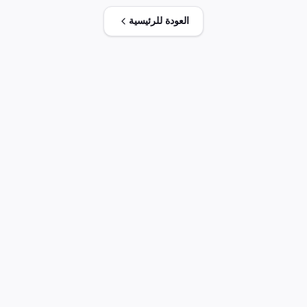
الصناعية بموجب شراكة أوربية (ملحق 2، 3، 4).
العودة للرئيسية