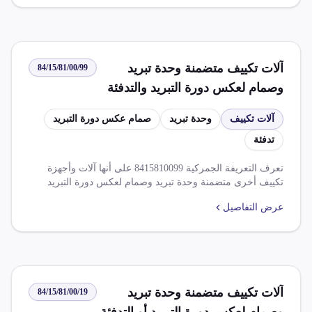
والرسوم ذات الأثر المماثل.
آلات تكييف متضمنة وحدة تبريد
84/15/81/00/99
وصمام لعكس دورة التبريد والتدفئة
مفككة
آلات تكييف
وحدة تبريد
صمام عكس دورة التبريد
تدفئة
تعرف التعريفة الجمركية 8415810099 على أنها آلات وأجهزة
تكييف أخرى متضمنة وحدة تبريد وصمام لعكس دورة التبريد
والتدفئة، مفككة. تشمل الضريبة الواردة بمعدل 60.000%
عرض التفاصيل
وضريبة الجدول بمعدل 8.000% وضريبة القيمة المضافة بمعدل
14.000%. تخضع الأصناف المستوردة لقواعد عدة، منها ضرورة
الحصول على موافقة مختومة، واشتراط أن تكون المنتجات من
مصانع مسجلة.
آلات تكييف متضمنة وحدة تبريد
84/15/81/00/19