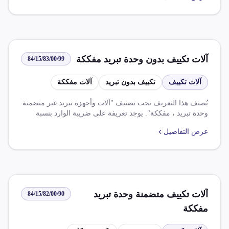
آلات تكييف بدون وحدة تبريد مفككة
84/15/83/00/99
آلات تكييف
تكييف بدون تبريد
آلات مفككة
يُصنف هذا التعريف تحت تصنيف "آلات وأجهزة تبريد غير متضمنة
وحدة تبريد ، مفككة". يوجد تعريفة على ضريبة الوارد بنسبة
60% من النظام الأساسي، و 8% من الضريبة الجدولية، و 6%
عرض التفاصيل
من اتفاقية أمريكا اللاتينية الميركسور، و 14% من الضريبة القيمة
المضافة. يوجدRulesList مختلفة تشمل تخفيضات في الضرائب
الجمركية والرسوم على بعض السلع.
آلات تكييف متضمنة وحدة تبريد
84/15/82/00/90
مفككة