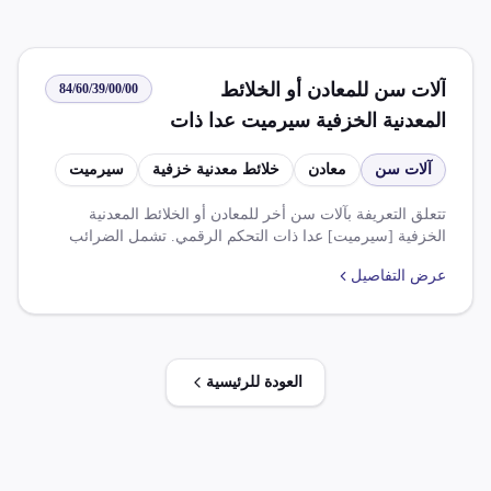
على السلع الصناعية الواردة في ظل اتفاقيات التجارة الحرة
المختلفة.
آلات سن للمعادن أو الخلائط
84/60/39/00/00
المعدنية الخزفية سيرميت عدا ذات
التحكم الرقمي
آلات سن
معادن
خلائط معدنية خزفية
سيرميت
تتعلق التعريفة بآلات سن أخر للمعادن أو الخلائط المعدنية
الخزفية [سيرميت] عدا ذات التحكم الرقمي. تشمل الضرائب
المفروضة ضريبة الوارد بنسبة 5.000% وضريبة القيمة المضافة
عرض التفاصيل
بنسبة 14.000%. هناك عدة قواعد وإعفاءات تتعلق باتفاقيات
التجارة الحرة مثل اتفاقية التجارة الحرة الافريقية القارية
والمخفضات الجمركية بناءً على اتفاقيات الشراكة المختلفة.
العودة للرئيسية